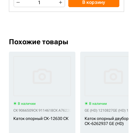
В корзину
Похожие товары
В наличии
В наличии
СК 9066509
СК 9114618
СК A7622001M00
СК HT47
GE (HD) 1210827
СК TH102351
GE (HD) 12
Каток опорный СК-12630 СК
Каток опорный двуборт
СК-6262937 GE (HD)