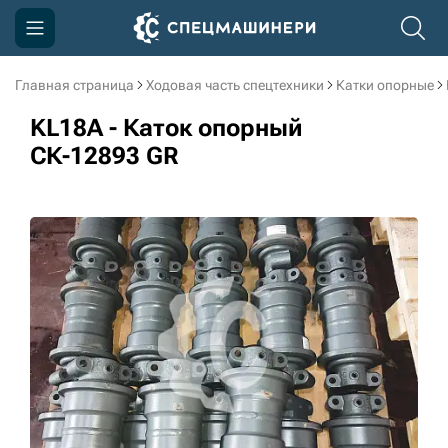
Главная страница
Ходовая часть спецтехники
Катки опорные
Компания
KL18A - Каток опорный
Акции
СК-12893 GR
Доставка и оплата
Информация
Контакты
3D тур по производству
3D тур по складам
sksale@skdst.ru