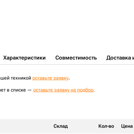
PC190NLC-8;
PC190LC-8;
PC150LC-3;
PC160LC-7;
PC220LC-6E;
PC180LC-6K;
PC180LC-5K;
PC228UU-1;
R160LC-3;
PC210LC-5;
PC100L-6;
PC210NLC-8;
PC160-6;
PC220-8M0;
PC200-8M0;
R200NLC-3;
PC230-6;
PC200LC-8M0;
SWE215;
SY215H;
SY225NLC;
Характеристики
Совместимость
Доставка 
ашей техникой
оставьте заявку
.
нет в списке —
оставьте заявку на подбор
.
Склад
Кол-во
Цена