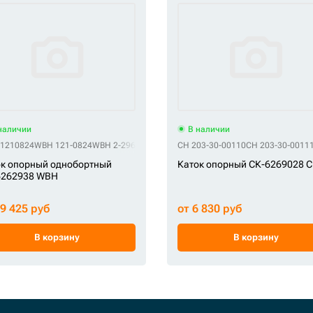
наличии
В наличии
1210824
F 2-2971
STF 3104918
WBH 121-0824
STF 310-4918
WBH 2-2967
STF AT322790
WBH 3104912
CH 203-30-00110
STF B01050L1M00
WBH 310-4912
CH 203-30-0011
WBH 5802303
STF CR4302
к опорный однобортный
Каток опорный СК-6269028 
6262938 WBH
19 425 руб
от 6 830 руб
В корзину
В корзину