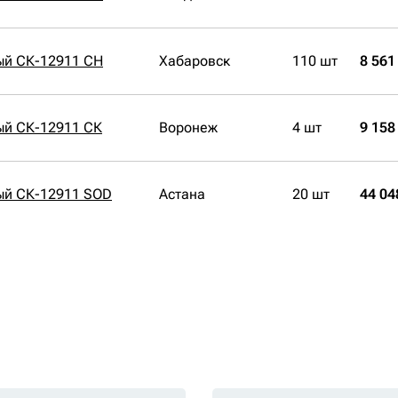
ый СК-12911 CH
Хабаровск
110 шт
8 561
ый СК-12911 СК
Воронеж
4 шт
9 158
ый СК-12911 SOD
Астана
20 шт
44 04