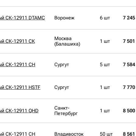
ый СК-12911 DTAMC
Воронеж
6 шт
7 245
Москва
ый СК-12911 СК
1 шт
7 501
(Балашиха)
ый СК-12911 CH
Сургут
5 шт
7 584
ый СК-12911 HSTF
Сургут
1 шт
7 770
Санкт-
ый СК-12911 QHD
1 шт
8 500
Петербург
ый СК-12911 CH
Владивосток
50 шт
8 561