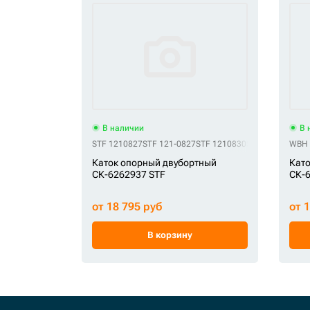
В наличии
В 
STF 1210827
STF 121-0827
STF 1210830
STF 121-0830
WBH 
ST
Каток опорный двубортный
Като
СК-6262937 STF
СК-
от 18 795 руб
от 
В корзину