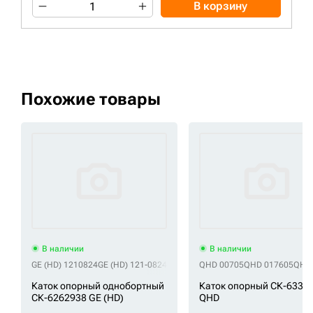
В корзину
Похожие товары
В наличии
В наличии
GE (HD) 1210824
GE (HD) 121-0824
GE (HD) 2-2967
QHD 00705
GE (HD) 3104912
QHD 017605
GE (
QHD
Каток опорный однобортный
Каток опорный СК-6331
СК-6262938 GE (HD)
QHD