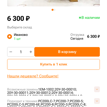
+7 (499) 394-50-93
6 300 ₽
В наличии
Выберите склад
Иваново
Отгрузка
6 300 ₽
Сегодня
1 шт
В корзину
Купить в 1 клик
Нашли дешевле? Сообщите!
Возможные замены
1EM-1002;
20Y-30-00010;
20Y-30-00011;
20Y-30-00012;
20Y-30-00014;
20Y-30-00014-1;
20Y-30-00014-2;
20Y-30-00014-9;
20Y-30-00014-HME;
20Y-30-00014-HY;
20Y-30-00015;
Подходит к технике:
PC200LC-7;
PC200-7;
PC200-5;
20Y-30-00016;
20Y-30-00017;
20Y-30-00018;
PC200LC-5;
PC200-6E;
PC200-8;
PC200-3;
PC200LC-8;
20Y-30-00130;
20Y-30-00131;
20Y-30-00283;