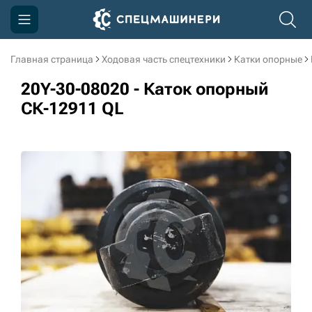
Главная страница
Ходовая часть спецтехники
Катки опорные
Компания
20Y-30-08020 - Каток опорный
Акции
СК-12911 QL
Доставка и оплата
Информация
Контакты
3D тур по производству
3D тур по складам
sksale@skdst.ru