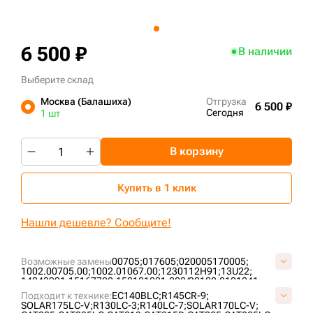
+7 (499) 394-50-93
6 500 ₽
В наличии
Выберите склад
Москва (Балашиха)
Отгрузка
6 500 ₽
Сегодня
1 шт
В корзину
Купить в 1 клик
Нашли дешевле? Сообщите!
Возможные замены
00705;
017605;
020005170005;
1002.00705.00;
1002.01067.00;
1230112H91;
13U22;
14043991;
15167700;
152101021;
208/32100;
2101041;
2101081;
213/66800;
214642;
2175017;
2270-6040;
Подходит к технике:
EC140BLC;
R145CR-9;
2270-9403;
234756;
2425017605;
262612;
274040400001;
SOLAR175LC-V;
R130LC-3;
R140LC-7;
SOLAR170LC-V;
2934983M91;
2997110M1;
3018.43234;
3084573M91;