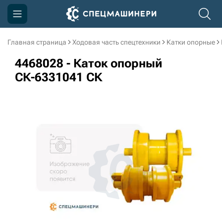
Главная страница
Ходовая часть спецтехники
Катки опорные
Компания
4468028 - Каток опорный
Акции
СК-6331041 СК
Доставка и оплата
Информация
Контакты
3D тур по производству
3D тур по складам
sksale@skdst.ru