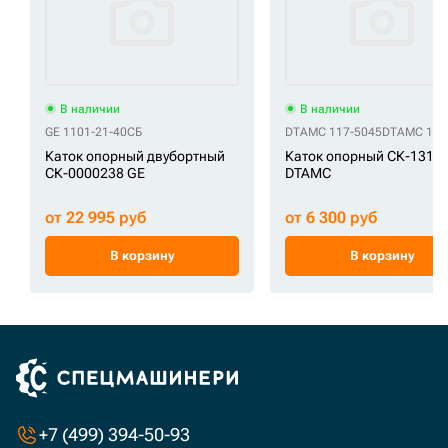
В наличии
В наличии
GE 1101-21-40СБ
DTAMC 117-5045
DTAMC 163
Каток опорный двубортный
Каток опорный СК-1317
СК-0000238 GE
DTAMC
от 22 995 руб
от 6 300 руб
В корзину
В корзину
+7 (499) 394-50-93