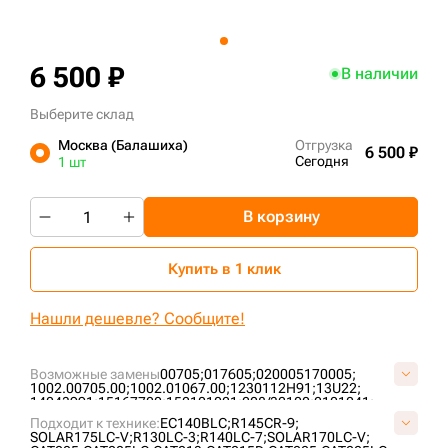
+7 (499) 394-50-93
6 500 ₽
В наличии
Выберите склад
Москва (Балашиха)
Отгрузка
6 500 ₽
Сегодня
1 шт
В корзину
Купить в 1 клик
Нашли дешевле? Сообщите!
Возможные замены
00705;
017605;
020005170005;
1002.00705.00;
1002.01067.00;
1230112H91;
13U22;
14043991;
15167700;
152101021;
208/32100;
2101041;
2101081;
213/66800;
214642;
2175017;
2270-6040;
Подходит к технике:
EC140BLC;
R145CR-9;
2270-9403;
234756;
2425017605;
262612;
274040400001;
SOLAR175LC-V;
R130LC-3;
R140LC-7;
SOLAR170LC-V;
2934983M91;
2997110M1;
3018.43234;
3084573M91;