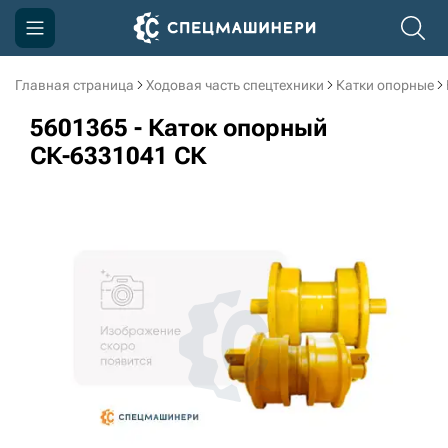
Главная страница
Ходовая часть спецтехники
Катки опорные
Компания
5601365 - Каток опорный
Акции
СК-6331041 СК
Доставка и оплата
Информация
Контакты
3D тур по производству
3D тур по складам
sksale@skdst.ru