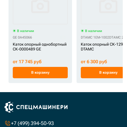
В наличии
В наличии
GE 0A45066
DTAMC 1EM-1002
DTAMC 20Y
Каток опорный однобортный
Каток опорный СК-1291
СК-0000489 GE
DTAMC
от 17 745 руб
от 6 300 руб
В корзину
В корзину
+7 (499) 394-50-93