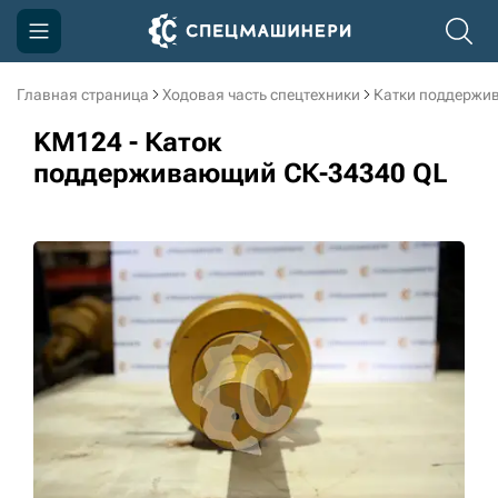
Главная страница
Ходовая часть спецтехники
Катки поддержи
Компания
KM124 - Каток
Акции
поддерживающий СК-34340 QL
Доставка и оплата
Информация
Контакты
3D тур по производству
3D тур по складам
sksale@skdst.ru