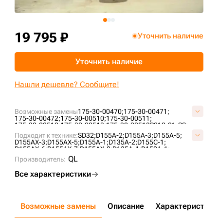
+7 (499) 394-50-93
19 795 ₽
Уточнить наличие
Уточнить наличие
Нашли дешевле? Сообщите!
Возможные замены
175-30-00470;
175-30-00471;
175-30-00472;
175-30-00510;
175-30-00511;
175-30-00512;
175-30-00513;
175-30-00513P010-01-SS;
175-30-00514;
175-30-00515;
175-30-00516;
Подходит к технике:
SD32;
D155A-2;
D155A-3;
D155A-5;
175-30-00517;
175-30-00532;
17A-30-00720;
D155AX-3;
D155AX-5;
D155A-1;
D135A-2;
D155C-1;
17A-30-00721;
17A-30-00730;
17A-30-00731;
D155AX-6;
D155AX-7;
D155AX-8;
D135A-1;
D150A-1;
17A-30-00790;
C40151G0M00;
KM124;
KM2279;
CLG B320;
QL
VKM124V;
Производитель:
ZZ1753000517;
Все характеристики
Возможные замены
Описание
Характеристики