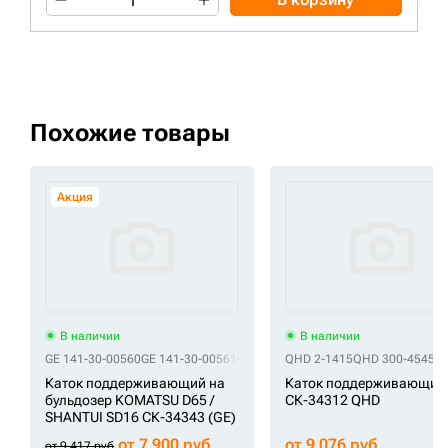
Похожие товары
Акция
В наличии
В наличии
GE 141-30-00560
GE 141-30-00561
GE 141-30-00562
QHD 2-1415
GE 141-30-00563
QHD 300-4545
GE
Q
Каток поддерживающий на
Каток поддерживающий
бульдозер KOMATSU D65 /
СК-34312 QHD
SHANTUI SD16 СК-34343 (GE)
от 7 900 руб
от 9 076 руб
от 9 417 руб