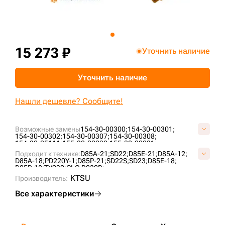
+7 (499) 394-50-93
15 273 ₽
Уточнить наличие
Уточнить наличие
Нашли дешевле? Сообщите!
Возможные замены
154-30-00300;
154-30-00301;
154-30-00302;
154-30-00307;
154-30-00308;
154-30-25111;
155-30-00230;
155-30-00231;
155-30-00232;
155-30-00233;
155-30-00233-SS;
Подходит к технике:
D85A-21;
SD22;
D85E-21;
D85A-12;
155-30-00234;
155-30-00234-6;
155-30-00235;
D85A-18;
PD220Y-1;
D85P-21;
SD22S;
SD23;
D85E-18;
155-30-00290;
158-40-A0000P050-01;
2-1862;
D85P-18;
TY230;
CLG B230R;
C4081A0M00;
C40851A0M00;
KM120;
T21.30.6;
KTSU
Производитель:
Все характеристики