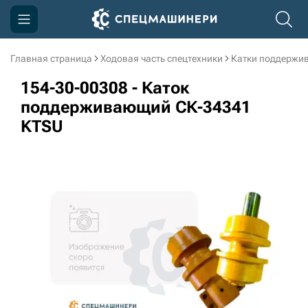
Главная страница
Ходовая часть спецтехники
Катки поддержи
Компания
154-30-00308 - Каток
Акции
поддерживающий СК-34341
KTSU
Доставка и оплата
Информация
Контакты
3D тур по производству
3D тур по складам
sksale@skdst.ru