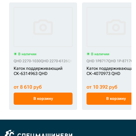
В наличии
В наличии
QHD 2270-1030
QHD 2270-6126
QHD 2270-6126A
QHD 1P8717
QHD 2270-6126C
QHD 1P-8717
QHD 
QH
Каток поддерживающий
Каток поддерживающий
СК-6314963 QHD
СК-4070973 QHD
от 8 610 руб
от 10 392 руб
В корзину
В корзину