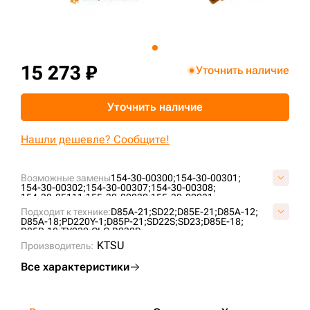
+7 (499) 394-50-93
15 273 ₽
Уточнить наличие
Уточнить наличие
Нашли дешевле? Сообщите!
Возможные замены
154-30-00300;
154-30-00301;
154-30-00302;
154-30-00307;
154-30-00308;
154-30-25111;
155-30-00230;
155-30-00231;
155-30-00232;
155-30-00233;
155-30-00233-SS;
Подходит к технике:
D85A-21;
SD22;
D85E-21;
D85A-12;
155-30-00234;
155-30-00234-6;
155-30-00235;
D85A-18;
PD220Y-1;
D85P-21;
SD22S;
SD23;
D85E-18;
155-30-00290;
158-40-A0000P050-01;
2-1862;
D85P-18;
TY230;
CLG B230R;
C4081A0M00;
C40851A0M00;
KM120;
T21.30.6;
KTSU
Производитель:
Все характеристики