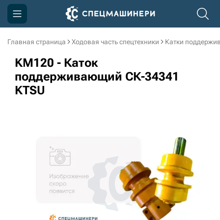
Главная страница
Ходовая часть спецтехники
Катки поддержи
Компания
KM120 - Каток
Акции
поддерживающий СК-34341
KTSU
Доставка и оплата
Информация
Контакты
3D тур по производству
3D тур по складам
sksale@skdst.ru