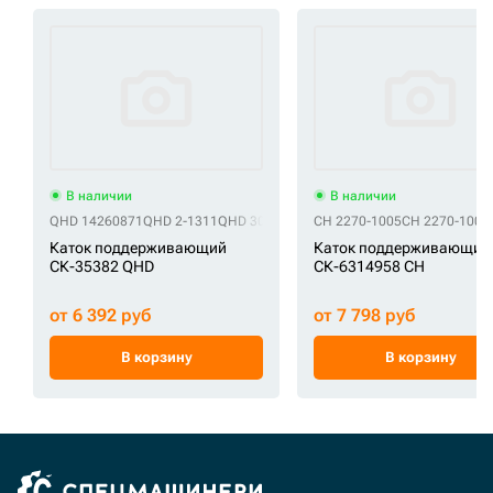
В наличии
В наличии
QHD 14260871
QHD 2-1311
QHD 3000534
QHD 5610810
CH 2270-1005
QHD 71400963
CH 2270-1005
Q
Каток поддерживающий
Каток поддерживающий
СК-35382 QHD
СК-6314958 CH
от 6 392 руб
от 7 798 руб
В корзину
В корзину