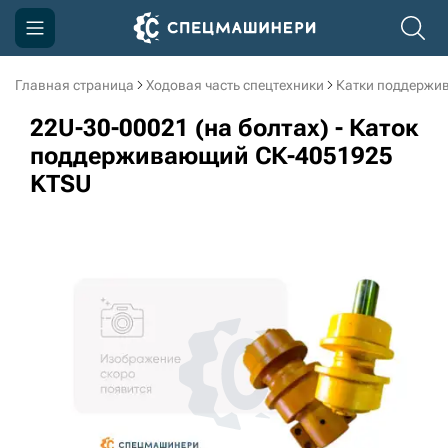
Главная страница
Ходовая часть спецтехники
Катки поддержи
Компания
22U-30-00021 (на болтах) - Каток
Акции
поддерживающий СК-4051925
KTSU
Доставка и оплата
Информация
Контакты
3D тур по производству
3D тур по складам
sksale@skdst.ru