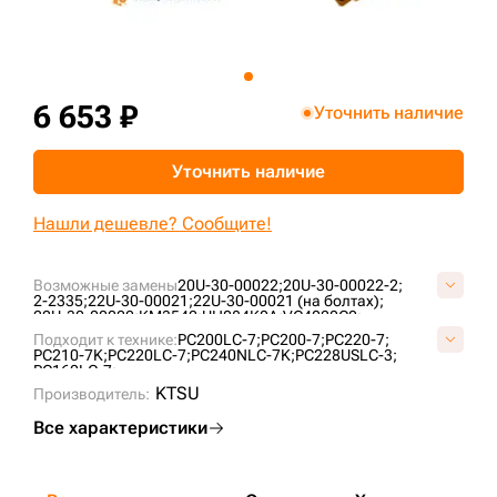
+7 (499) 394-50-93
6 653 ₽
Уточнить наличие
Уточнить наличие
Нашли дешевле? Сообщите!
Возможные замены
20U-30-00022;
20U-30-00022-2;
2-2335;
22U-30-00021;
22U-30-00021 (на болтах);
22U-30-00022;
KM3542;
UH084K0A;
VC4020C0;
Подходит к технике:
PC200LC-7;
PC200-7;
PC220-7;
PC210-7K;
PC220LC-7;
PC240NLC-7K;
PC228USLC-3;
PC160LC-7;
KTSU
Производитель:
Все характеристики