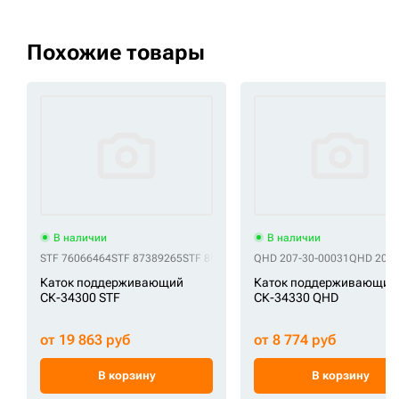
Похожие товары
В наличии
В наличии
STF 76066464
STF 87389265
STF 8E0400
STF 8E-0400
QHD 207-30-00031
STF AT467536
QHD 207-
STF
Каток поддерживающий
Каток поддерживающий
СК-34300 STF
СК-34330 QHD
от 19 863 руб
от 8 774 руб
В корзину
В корзину