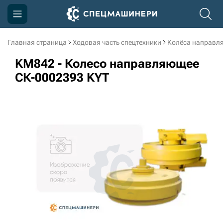
Главная страница
Ходовая часть спецтехники
Колёса направл
Компания
KM842 - Колесо направляющее
Акции
СК-0002393 KYT
Доставка и оплата
Информация
Контакты
3D тур по производству
3D тур по складам
sksale@skdst.ru