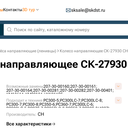
Контакты
3D тур
ии
sksale@skdst.ru
ёса направляющие (ленивцы)
Колесо направляющее СК-27930 CH
 направляющее СК-27930
Возможные замены
207-30-00160;
207-30-00161;
207-30-00164;
207-30-00281;
207-30-00282;
207-30-00401;
KM1861A;
KM2018A;
UX101K2E;
Подходит к технике:
PC300-5;
PC300LC-7;
PC300LC-8;
PC300-7;
PC300-8;
PC350-6;
PC360-7;
PC300LC-6;
PC300LC-5;
PC270-7;
PC350LC-8;
PC350-7;
PC300-8(4227);
PC350LC-7;
PC270-8;
PC290LC-8;
XE335;
SY335;
SY330H;
CH
Производитель:
SY415;
SY375H;
SY365H;
Все характеристики