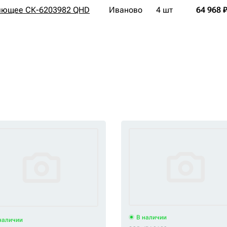
яющее СК-6203982 QHD
Иваново
4 шт
64 968 
В наличии
наличии