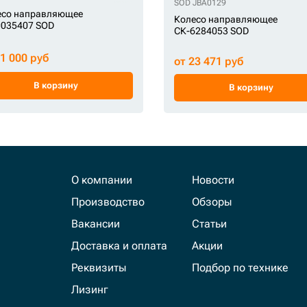
TF KM4110
STF V124-30-00105V
SOD JBA0129
есо направляющее
Колесо направляющее
0035407 SOD
СК-6284053 SOD
21 000 руб
от 23 471 руб
В корзину
В корзину
О компании
Новости
Производство
Обзоры
Вакансии
Статьи
Доставка и оплата
Акции
Реквизиты
Подбор по технике
Лизинг