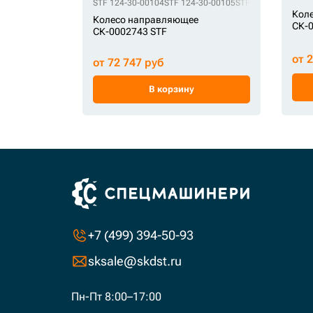
STF 124-30-00104
STF 124-30-00105
STF 124-30-00106
S
Кол
Колесо направляющее
СК-
СК-0002743 STF
от 
от 72 747 руб
В корзину
+7 (499) 394-50-93
sksale@skdst.ru
Пн-Пт 8:00–17:00