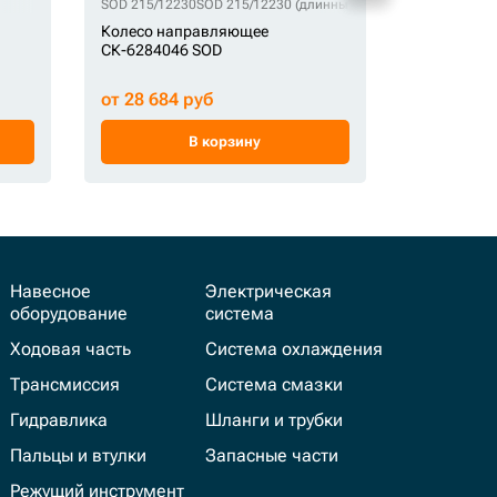
SOD 215/12230
SOD 215/12230 (длинный бугель)
SOD 215/1223
Колесо на
Колесо направляющее
СК-003540
СК-6284046 SOD
от 29 400
от 28 684 руб
В корзину
Навесное
Электрическая
оборудование
система
Ходовая часть
Система охлаждения
Трансмиссия
Система смазки
Гидравлика
Шланги и трубки
Пальцы и втулки
Запасные части
Режущий инструмент