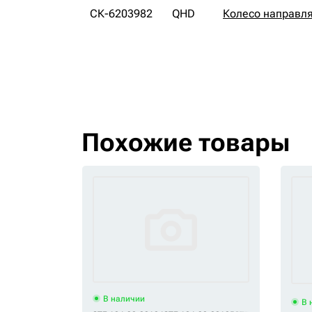
СК-6203982
QHD
Колесо направл
Похожие товары
В наличии
В 