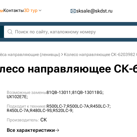
Контакты
3D тур
ии
sksale@skdst.ru
ёса направляющие (ленивцы)
Колесо направляющее СК-6203982 
олесо направляющее СК-
Возможные замены
81QB-13011;
81QB-13011BG;
UX102E7E;
Подходит к технике:
R500LC-7;
R500LC-7A;
R450LC-7;
R450LC-7A;
R480LC-9S;
R520LC-9;
СК
Производитель:
Все характеристики