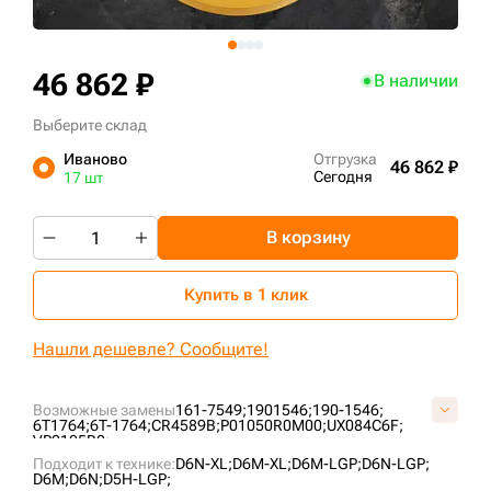
+7 (499) 394-50-93
46 862 ₽
В наличии
Выберите склад
Иваново
Отгрузка
46 862 ₽
Сегодня
17 шт
В корзину
Купить в 1 клик
Нашли дешевле? Сообщите!
Возможные замены
161-7549;
1901546;
190-1546;
6T1764;
6T-1764;
CR4589B;
P01050R0M00;
UX084C6F;
VP0105R0;
Подходит к технике:
D6N-XL;
D6M-XL;
D6M-LGP;
D6N-LGP;
D6M;
D6N;
D5H-LGP;