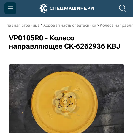
Главная страница
Ходовая часть спецтехники
Колёса направл
Компания
VP0105R0 - Колесо
Акции
направляющее СК-6262936 KBJ
Доставка и оплата
Информация
Контакты
3D тур по производству
3D тур по складам
sksale@skdst.ru