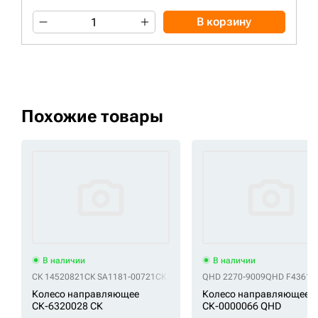
В корзину
Похожие товары
В наличии
В наличии
СК 14520821
СК SA1181-00721
СК UX101W0E
QHD 2270-9009
СК VOE14510972
QHD F43611
СК VOE1
Колесо направляющее
Колесо направляющее
СК-6320028 СК
СК-0000066 QHD