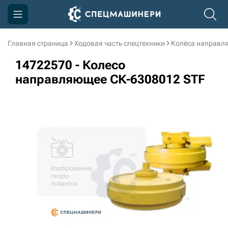
Главная страница
Ходовая часть спецтехники
Колёса направл
Компания
14722570 - Колесо
Акции
направляющее СК-6308012 STF
Доставка и оплата
Информация
Контакты
3D тур по производству
3D тур по складам
sksale@skdst.ru