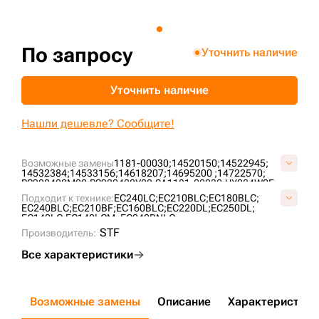
+7 (499) 394-50-93
По запросу
Уточнить наличие
Уточнить наличие
Нашли дешевле? Сообщите!
Возможные замены
1181-00030;
14520150;
14522945;
14532384;
14533156;
14618207;
14695200 ;
14722570;
PS922400M00;
PS922400Y00;
SA1181-00030;
UX084W0E;
VOE14532384;
VOE14533156;
VOE14618207;
VP792204;
Подходит к технике:
EC240LC;
EC210BLC;
EC180BLC;
EC240BLC;
EC210BF;
EC160BLC;
EC220DL;
EC250DL;
EC140LC;
EC140LCM ;
EC240BNLC;
STF
Производитель:
Все характеристики
Возможные замены
Описание
Характеристики