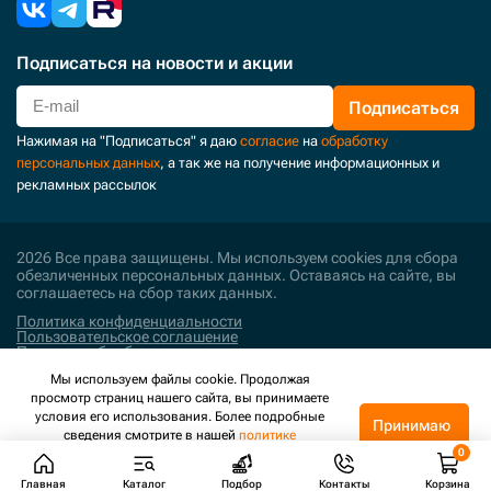
Подписаться
на новости и акции
Подписаться
Нажимая на "Подписаться" я даю
согласие
на
обработку
персональных данных
, а так же на получение информационных и
рекламных рассылок
2026 Все права защищены. Мы используем cookies для сбора
обезличенных персональных данных. Оставаясь на сайте, вы
соглашаетесь на сбор таких данных.
Политика конфиденциальности
Пользовательское соглашение
Политика обработки персональных данных
Мы используем файлы cookie. Продолжая
Поддержка и развитие
просмотр страниц нашего сайта, вы принимаете
условия его использования. Более подробные
Принимаю
сведения смотрите в нашей
политике
конфиденциальности
.
Главная
Каталог
Подбор
Контакты
Корзина