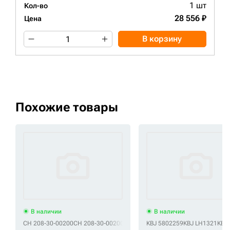
1 шт
Кол-во
28 556 ₽
Цена
В корзину
Похожие товары
В наличии
В наличии
CH 208-30-00200
CH 208-30-00200-1
CH 208-30-00200-2
KBJ 5802259
KBJ LH1321
CH 208-30-002
KBJ