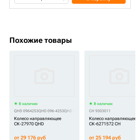
Похожие товары
В наличии
В наличии
QHD 0964253
QHD 096-4253
QHD 1-0127
QHD 1028151
CH 9303011
QHD 102-8151
QH
Колесо направляющее
Колесо направляющее
СК-27970 QHD
СК-6271572 CH
от 29 176 руб
от 25 194 руб