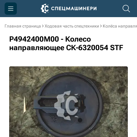
Главная страница
Ходовая часть спецтехники
Колёса направл
Компания
P4942400M00 - Колесо
Акции
направляющее СК-6320054 STF
Доставка и оплата
Информация
Контакты
3D тур по производству
3D тур по складам
sksale@skdst.ru