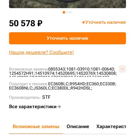
+7 (499) 394-50-93
50 578 ₽
Уточнить наличие
Уточнить наличие
Нашли дешевле? Сообщите!
Возможные замены
0855343;
1081-03910;
1081-00640;
1254572H91;
14510974;
14520695;
14520769;
14530808;
14542009;
50/100219;
508587912;
5603447;
5603477;
5604043;
5605391;
5607436;
820030001;
LH495;
LH673;
Подходит к технике:
EC360BLC;
R954HD;
EC360;
EC330B;
LH75B;
LK403;
P4942400M00;
P5020400M00;
EC360BNLC;
JS360LC;
EC380DL;
R942HDSL;
SA1081-03910;
UX101E1E;
V1081-03910V;
VLH495V;
VO21;
VOE14520769;
VOE14530808;
VOE14542009;
STF
Производитель:
VP494204;
VP502004;
Все характеристики
Возможные замены
Описание
Характеристики