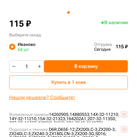
+7 (499) 394-50-93
115 ₽
В наличии
Выберите склад
Иваново
Отгрузка
115 ₽
Сегодня
68 шт
В корзину
Купить в 1 клик
Нашли дешевле? Сообщите!
Возможные замены
14260905;
14880553;
14X-32-11210;
14Y-32-11210;
154-32-21323;
164202A1;
207-32-11350;
207-32-11350 (М20Х1,5Х63);
306-2148;
4143721;
6V1792;
6V-1792;
6Y-0846;
71401192;
81EM-20020;
Подходит к технике:
D6R;
D65E-12;
ZX200LC-3;
ZX200-3;
9W-3619;
D4085000N15;
FT1100;
JRA0102;
JSA0037;
ZX240LC-3;
ZX240-3;
ZX180LCN-3;
ZX200-3G;
SD16;
K1038377;
VD4085G15;
VOE14880553;