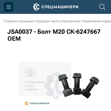
Главная страница
Ходовая часть спецтехники
Крепление ходов
Компания
JSA0037 - Болт M20 СК-6247667
Акции
OEM
Доставка и оплата
Информация
Контакты
3D тур по производству
3D тур по складам
sksale@skdst.ru