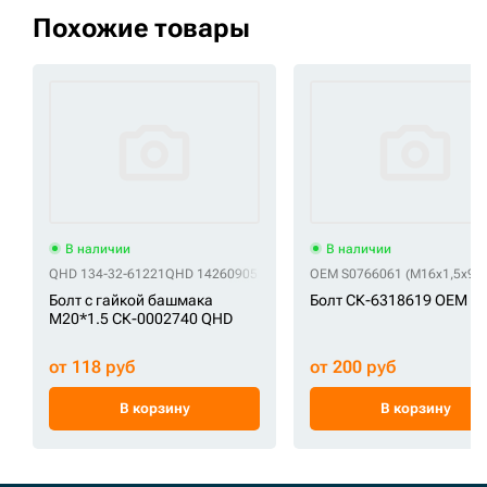
Похожие товары
В наличии
В наличии
QHD 134-32-61221
QHD 14260905 М20х1,5х63
OEM S0766061 (M16x1,5x90)
QHD 14526401 М20х1,5
Болт с гайкой башмака
Болт СК-6318619 OEM
M20*1.5 СК-0002740 QHD
от 118 руб
от 200 руб
В корзину
В корзину