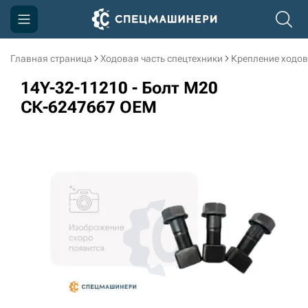
Главная страница
Ходовая часть спецтехники
Крепление ходов
Компания
14Y-32-11210 - Болт M20
Акции
СК-6247667 OEM
Доставка и оплата
Информация
Контакты
3D тур по производству
3D тур по складам
sksale@skdst.ru