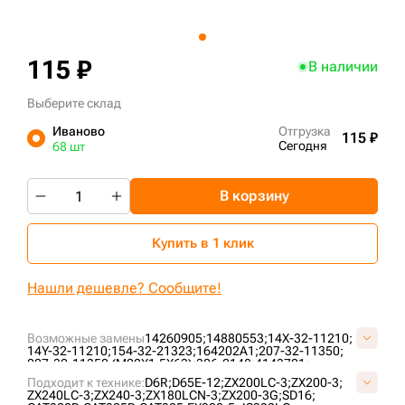
+7 (499) 394-50-93
115 ₽
В наличии
Выберите склад
Иваново
Отгрузка
115 ₽
Сегодня
68 шт
В корзину
Купить в 1 клик
Нашли дешевле? Сообщите!
Возможные замены
14260905;
14880553;
14X-32-11210;
14Y-32-11210;
154-32-21323;
164202A1;
207-32-11350;
207-32-11350 (М20Х1,5Х63);
306-2148;
4143721;
6V1792;
6V-1792;
6Y-0846;
71401192;
81EM-20020;
Подходит к технике:
D6R;
D65E-12;
ZX200LC-3;
ZX200-3;
9W-3619;
D4085000N15;
FT1100;
JRA0102;
JSA0037;
ZX240LC-3;
ZX240-3;
ZX180LCN-3;
ZX200-3G;
SD16;
K1038377;
VD4085G15;
VOE14880553;