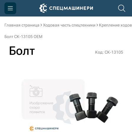
Главная страница
Ходовая часть спецтехники
Крепление ходов
Компания
Болт СК-13105 OEM
Акции
Болт
Код: СК-13105
Доставка и оплата
Информация
Контакты
3D тур по производству
3D тур по складам
sksale@skdst.ru