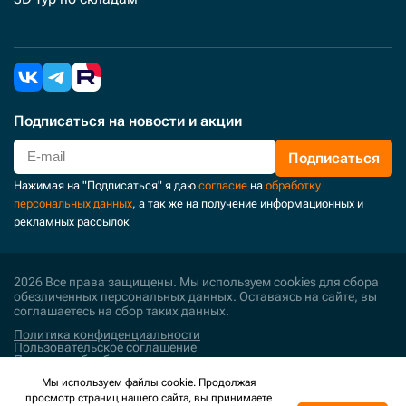
Подписаться
на новости и акции
Подписаться
Нажимая на "Подписаться" я даю
согласие
на
обработку
персональных данных
, а так же на получение информационных и
рекламных рассылок
2026 Все права защищены. Мы используем cookies для сбора
обезличенных персональных данных. Оставаясь на сайте, вы
соглашаетесь на сбор таких данных.
Политика конфиденциальности
Пользовательское соглашение
Политика обработки персональных данных
Мы используем файлы cookie. Продолжая
Поддержка и развитие
просмотр страниц нашего сайта, вы принимаете