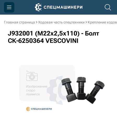
Главная страница
Ходовая часть спецтехники
Крепление ходов
Компания
J932001 (M22x2,5x110) - Болт
Акции
СК-6250364 VESCOVINI
Доставка и оплата
Информация
Контакты
3D тур по производству
3D тур по складам
sksale@skdst.ru