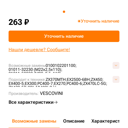
+7 (499) 394-50-93
263 ₽
Уточнить наличие
Уточнить наличие
Нашли дешевле? Сообщите!
Возможные замены
0100102201100;
01011-32230 (M22x2,5x110);
01011-52230 (M22x2,5x110);
01011-62230 (M22x2,5x110);
Подходит к технике:
ZX370MTH;
EX2500-6BH;
ZX450;
01011-82230 (M22x2,5x110);
208-30-56180;
EX400-5;
EX300;
PC400-7;
EX270;
PC400-6;
ZX470LC-5G;
208-30-56180 (M22x2,5x110);
ZX470-5G;
SOLAR420LC-V;
208-30-K1160 (M22x2,5x110);
J932001 (M22x2,5x110);
VESCOVINI
J932202 (M22x2,5x110);
Производитель:
S017-221152;
S0573361 (M22x2,5x110);
S0573366 (M22x2,5x110);
U14894 (M22x2,5x110);
Все характеристики
Возможные замены
Описание
Характеристики