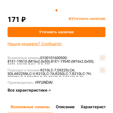
+7 (499) 394-50-93
171 ₽
Уточнить наличие
Уточнить наличие
Нашли дешевле? Сообщите!
Возможные замены
0100101600500;
81E1-19510 (M16x2,0x50);
81E1-19540 (M16x2,0x50);
81E1-19630 (M16x2,0x50);
81E1-19630 (Болт звездочки);
Подходит к технике:
R210LC-7;
DX225LCA;
81E1-19640 (M16x2,0x50);
8T4193;
8T-4193;
SOLAR225NLC-V;
R210LC-7A;
R250LC-7;
R210LC-7H;
S018-160502;
S0565261;
R210NLC-7;
R210NLC-7A;
R160LC-7;
R160LC-7A;
R180LC-7;
R220LC-9S;
JS205;
HYUNDAI
Производитель:
Все характеристики
Возможные замены
Описание
Характеристики