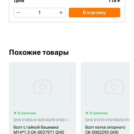
118 ₽
Цена
В корзину
Похожие товары
В наличии
В наличии
QHD 01803-01420-6
QHD 01803-E0142E
QHD 112-32-11210-6
QHD 01010-31670
QHD 112-3
QHD 01010
Болт с гайкой башмака
Болт катка опорного
M14*1,5 СК-0037971 QHD
СК-0002295 QHD