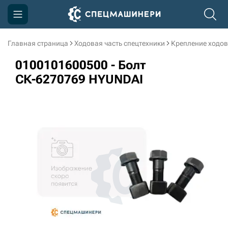
Главная страница
Ходовая часть спецтехники
Крепление ходов
Компания
0100101600500 - Болт
Акции
СК-6270769 HYUNDAI
Доставка и оплата
Информация
Контакты
3D тур по производству
3D тур по складам
sksale@skdst.ru