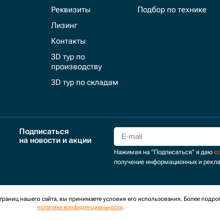
Реквизиты
Подбор по технике
Лизинг
Контакты
3D тур по
производству
3D тур по складам
Подписаться
на новости и акции
Нажимая на "Подписаться" я даю
с
получение информационных и рекл
для сбора обезличенных персональных данных. Оставаясь на
раниц нашего сайта, вы принимаете условия его использования. Более подро
политике конфиденциальности
.
оглашение
Политика обработки персональных данных