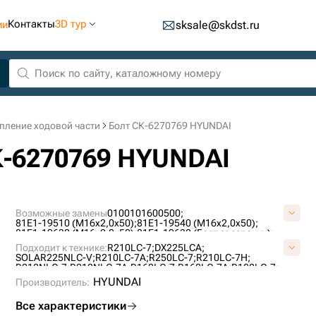
Контакты
3D тур
ии
sksale@skdst.ru
пление ходовой части
Болт СК-6270769 HYUNDAI
К-6270769 HYUNDAI
Возможные замены
0100101600500;
81E1-19510 (M16x2,0x50);
81E1-19540 (M16x2,0x50);
81E1-19630 (M16x2,0x50);
81E1-19630 (Болт звездочки);
81E1-19640 (M16x2,0x50);
8T4193;
8T-4193;
S018-160502;
Подходит к технике:
R210LC-7;
DX225LCA;
S0565261;
SOLAR225NLC-V;
R210LC-7A;
R250LC-7;
R210LC-7H;
R210NLC-7;
R210NLC-7A;
R160LC-7;
R160LC-7A;
R180LC-7;
R220LC-9S;
JS205;
HYUNDAI
Производитель:
Все характеристики