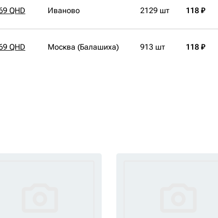
69 QHD
Иваново
2129 шт
118 ₽
69 QHD
Москва (Балашиха)
913 шт
118 ₽