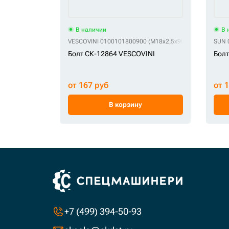
В наличии
В 
VESCOVINI 0100101800900 (M18x2,5x90)
VESCOVINI 13
SUN 
Болт СК-12864 VESCOVINI
Болт
от 167 руб
от 
В корзину
+7 (499) 394-50-93