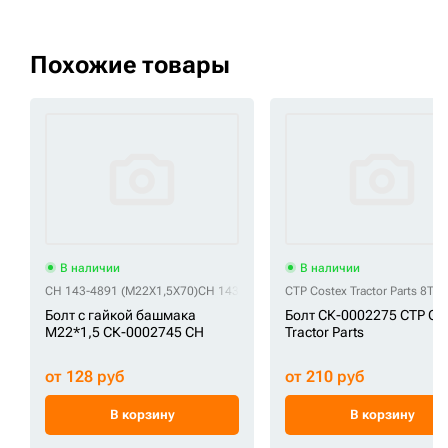
Похожие товары
В наличии
В наличии
CH 143-4891 (M22X1,5X70)
CH 143-4891+9W4381
CTP Costex Tractor Parts 8T-
CH 3081344 (M22x1,5
Болт с гайкой башмака
Болт СК-0002275 CTP Co
M22*1,5 СК-0002745 CH
Tractor Parts
от 128 руб
от 210 руб
В корзину
В корзину