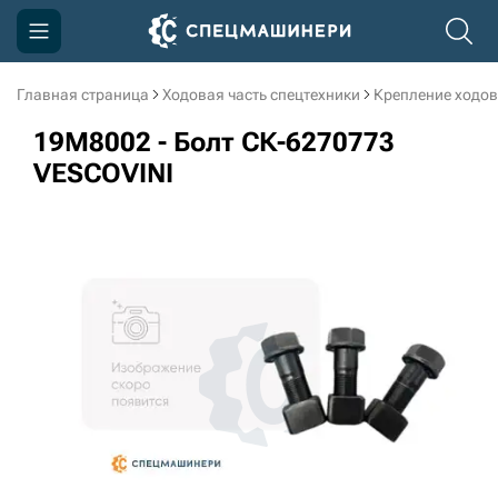
Главная страница
Ходовая часть спецтехники
Крепление ходов
Компания
19M8002 - Болт СК-6270773
Акции
VESCOVINI
Доставка и оплата
Информация
Контакты
3D тур по производству
3D тур по складам
sksale@skdst.ru