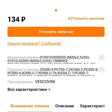
+7 (499) 394-50-93
134 ₽
Уточнить наличие
Уточнить наличие
Нашли дешевле? Сообщите!
Возможные замены
0100102000550 (M20x2,5x55);
01010-62055 (M20x2,5x55);
19M8002;
207-27-51311 (M20x2,5x55);
81E1-19530 (M20x2,5x55);
81E1-19650;
81E1-19650 (M20x2,5x55);
Подходит к технике:
ZX200-3;
PC750-7;
ZX160LC;
PC300-8;
81N8-19510 (M20x2,5x55);
J932055 (M20x2,5x55);
PC300-6;
R290LC-7;
R290LC-7A;
R320LC-7;
PC400-7;
KM3733 (M20x2,5x55);
S017-20050D (M20x2,5x55);
D375A-3;
D375A-5;
PC270-7;
PC220-7;
PC220-8;
D355C-3;
S017-200552 (M20x2,5x55);
S017-20055D (M20x2,5x55);
D275A-2;
R290LC-7H;
R305LC-7;
R320LC-7A;
850J;
VESCOVINI
Производитель:
WA800-3;
R300LC-9S;
PC290NLC-8;
Все характеристики
Возможные замены
Описание
Характеристики