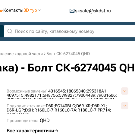
Контакты
3D тур
ии
sksale@skdst.ru
пление ходовой части
Болт СК-6274045 QHD
ка) - Болт СК-6274045 Q
Возможные замены
14016545;
18065840;
295318A1;
4097515;
4982171;
5H8756;
5W9827;
79004489;
79031606;
7H3597;
81EL-25020;
81EL-25020 (башмака);
E181-2504;
E181-2504 (башмака);
JNA0295;
JNA0362;
T121478;
Подходит к технике:
D6R;
EC140BLC;
D6R-XR;
D6R-XL;
T43323;
T45096;
D6R-LGP;
D6H;
R160LC-7;
R160LC-7A;
R180LC-7;
PR714;
R180LC-9S;
QHD
Производитель:
Все характеристики