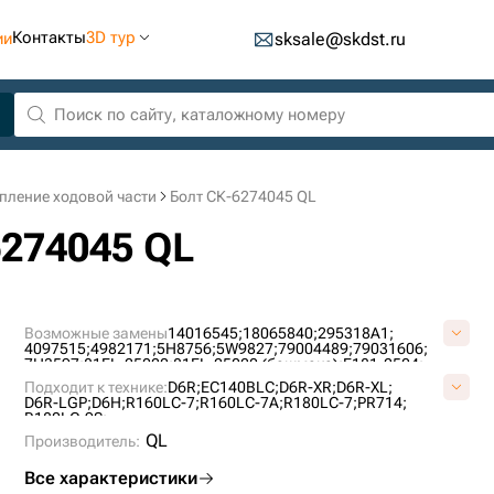
Контакты
3D тур
ии
sksale@skdst.ru
пление ходовой части
Болт СК-6274045 QL
6274045 QL
Возможные замены
14016545;
18065840;
295318A1;
4097515;
4982171;
5H8756;
5W9827;
79004489;
79031606;
7H3597;
81EL-25020;
81EL-25020 (башмака);
E181-2504;
E181-2504 (башмака);
JNA0295;
JNA0362;
T121478;
Подходит к технике:
D6R;
EC140BLC;
D6R-XR;
D6R-XL;
T43323;
T45096;
D6R-LGP;
D6H;
R160LC-7;
R160LC-7A;
R180LC-7;
PR714;
R180LC-9S;
QL
Производитель:
Все характеристики