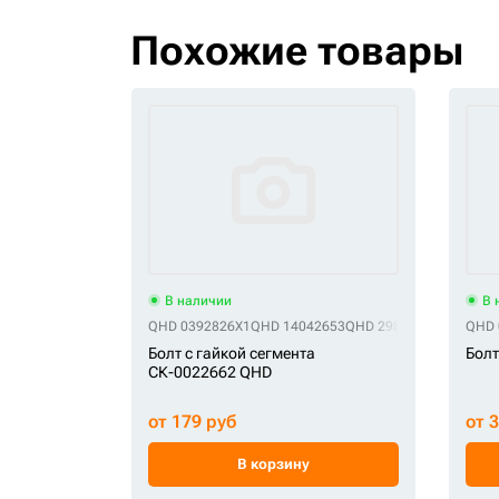
Похожие товары
В наличии
В 
QHD 0392826X1
QHD 14042653
QHD 2983624M1
QHD 2
QHD 
Болт с гайкой сегмента
Болт
СК-0022662 QHD
от 179 руб
от 
В корзину