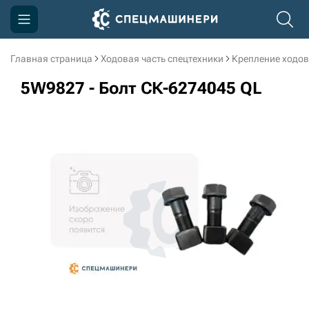
Главная страница
Ходовая часть спецтехники
Крепление ходов
Компания
5W9827 - Болт СК-6274045 QL
Акции
Доставка и оплата
Информация
Контакты
3D тур по производству
3D тур по складам
sksale@skdst.ru