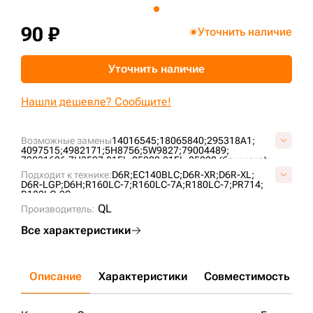
+7 (499) 394-50-93
90 ₽
Уточнить наличие
Уточнить наличие
Нашли дешевле? Сообщите!
Возможные замены
14016545;
18065840;
295318A1;
4097515;
4982171;
5H8756;
5W9827;
79004489;
79031606;
7H3597;
81EL-25020;
81EL-25020 (башмака);
E181-2504;
E181-2504 (башмака);
JNA0295;
JNA0362;
Подходит к технике:
D6R;
EC140BLC;
D6R-XR;
D6R-XL;
T121478;
T43323;
T45096;
D6R-LGP;
D6H;
R160LC-7;
R160LC-7A;
R180LC-7;
PR714;
R180LC-9S;
QL
Производитель:
Все характеристики
Описание
Характеристики
Совместимость
Д