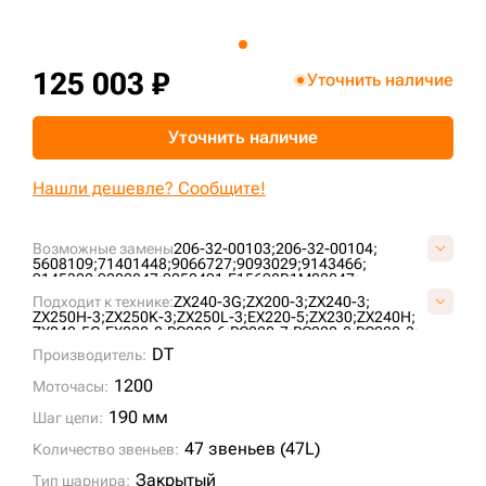
+7 (499) 394-50-93
125 003 ₽
Уточнить наличие
Уточнить наличие
Нашли дешевле? Сообщите!
Возможные замены
206-32-00103;
206-32-00104;
5608109;
71401448;
9066727;
9093029;
9143466;
9145322;
9202847;
9250491;
E15698B1M00047;
E40208C0M00047;
E40220A0M00047;
ID1690/47;
Подходит к технике:
ZX240-3G;
ZX200-3;
ZX240-3;
ID860/47;
KM3807/47;
KM782/47;
LH1075/47;
SI776/47;
ZX250H-3;
ZX250K-3;
ZX250L-3;
EX220-5;
ZX230;
ZX240H;
VE1569B647;
VE1569B847;
VKM782/47HDV;
ZX240-5G;
EX220-2;
PC220-6;
PC220-7;
PC220-8;
PC220-3;
EX220-3;
ZX240;
ZX250-3;
790D;
K909A;
BR250RG-1;
DT
Производитель:
BR350JG-1;
PC230-7;
PC240-3;
PC240-5;
PC240-6;
PC230-6;
SWE215;
XE215;
XE210;
1200
Моточасы:
190 мм
Шаг цепи:
47 звеньев (47L)
Количество звеньев:
Закрытый
Тип шарнира: