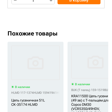
В корзину
Похожие товары
В наличии
В наличии
BUK (Т палец) 159-1519
BUK (
HLMD 117-1374
HLMD 159419A1
HLMD 168275A1
HLMD 168-9060
HLMD 
KRA11500 Цепь гусенич
Цепь гусеничная 51L
(49 зв) c Т-пальцем для A
СК-35174 HLMD
Copco DM30
(VCR5350/49HDV,