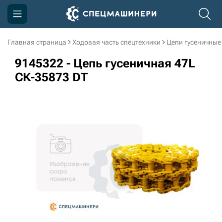
Главная страница
Ходовая часть спецтехники
Цепи гусеничные
Компания
9145322 - Цепь гусеничная 47L
Акции
СК-35873 DT
Доставка и оплата
Информация
Контакты
3D тур по производству
3D тур по складам
sksale@skdst.ru