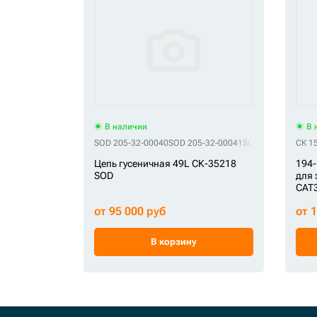
В наличии
В 
SOD 205-32-00040
SOD 205-32-00041
SOD 205-32-00042
СК 1
Цепь гусеничная 49L СК-35218
194-
SOD
для 
CAT3
от 95 000 руб
от 
В корзину