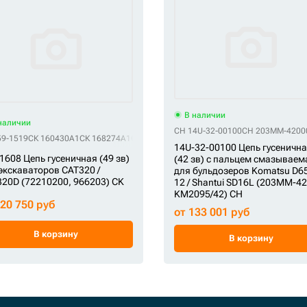
В наличии
наличии
CH 14U-32-00100
CH 203MM-4200
59-1519
SOD 205-32-00043
СК 160430A1
SOD 205-32-00044
СК 168274A1
СК 194-1608
SOD 57407371
СК 331/21574
SOD 71401315
СК 332/P4258
SOD 909849
СК 7
14U-32-00100 Цепь гусеничн
1608 Цепь гусеничная (49 зв)
(42 зв) с пальцем смазываем
экскаваторов CAT320 /
для бульдозеров Komatsu D6
20D (72210200, 966203) CK
12 / Shantui SD16L (203MM-4
KM2095/42) CH
120 750 руб
от 133 001 руб
В корзину
В корзину