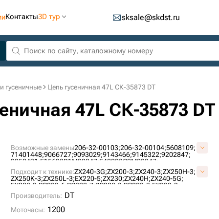
Контакты
3D тур
ии
sksale@skdst.ru
и гусеничные
Цепь гусеничная 47L СК-35873 DT
сеничная 47L СК-35873 DT
Возможные замены
206-32-00103;
206-32-00104;
5608109;
71401448;
9066727;
9093029;
9143466;
9145322;
9202847;
9250491;
E15698B1M00047;
E40208C0M00047;
E40220A0M00047;
ID1690/47;
ID860/47;
KM3807/47;
Подходит к технике:
ZX240-3G;
ZX200-3;
ZX240-3;
ZX250H-3;
KM782/47;
LH1075/47;
SI776/47;
VE1569B647;
VE1569B847;
ZX250K-3;
ZX250L-3;
EX220-5;
ZX230;
ZX240H;
ZX240-5G;
VKM782/47HDV;
EX220-2;
PC220-6;
PC220-7;
PC220-8;
PC220-3;
EX220-3;
ZX240;
ZX250-3;
790D;
K909A;
BR250RG-1;
BR350JG-1;
DT
Производитель:
PC230-7;
PC240-3;
PC240-5;
PC240-6;
PC230-6;
SWE215;
XE215;
XE210;
1200
Моточасы: