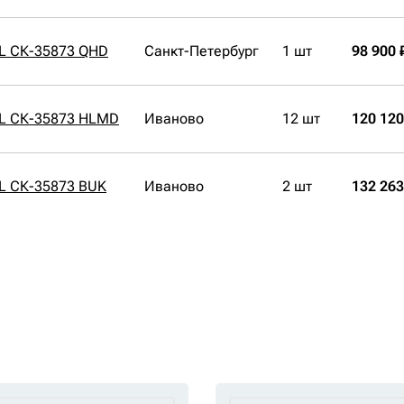
7L СК-35873 QHD
Санкт-Петербург
1 шт
98 900 
7L СК-35873 HLMD
Иваново
12 шт
120 120
7L СК-35873 BUK
Иваново
2 шт
132 263