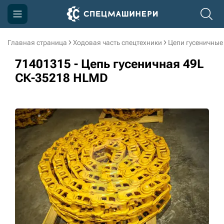
Главная страница
Ходовая часть спецтехники
Цепи гусеничные
Компания
71401315 - Цепь гусеничная 49L
Акции
СК-35218 HLMD
Доставка и оплата
Информация
Контакты
3D тур по производству
3D тур по складам
sksale@skdst.ru