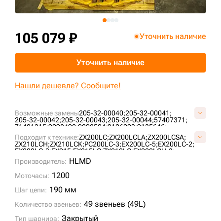
+7 (499) 394-50-93
105 079 ₽
Уточнить наличие
Уточнить наличие
Нашли дешевле? Сообщите!
Возможные замены
205-32-00040;
205-32-00041;
205-32-00042;
205-32-00043;
205-32-00044;
57407371;
71401315;
9098490;
9098504;
9126223;
9135646;
9145320;
9173007;
9200211;
AT214386;
Подходит к технике:
ZX200LC;
ZX200LCLA;
ZX200LCSA;
E1569801M00049;
F2242367;
H2542312;
JRA0417;
ZX210LCH;
ZX210LCK;
PC200LC-3;
EX200LC-5;
EX200LC-2;
KM1170/49;
KM64/49;
P2242367F;
P2542312H;
SI718/49;
EX200LC-3;
EX215;
EX215LC;
ZX210LC;
EX200LCH-3;
U10246/49;
VE15690849;
VKM1170/49HDV;
X2442345;
200C-LC;
200D-LC;
200LC;
PC180LLC-3;
MS230LC-3;
HLMD
ZKI2242367;
Производитель:
1088HD;
RH 6.5;
1188LC;
1200
Моточасы:
190 мм
Шаг цепи:
49 звеньев (49L)
Количество звеньев:
Закрытый
Тип шарнира: