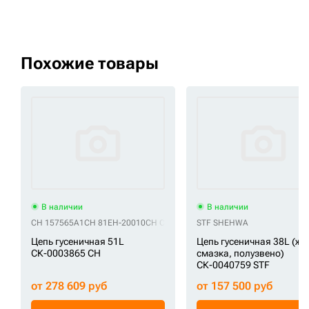
Похожие товары
В наличии
В наличии
CH 157565A1
CH 81EH-20010
CH CR4235/51
STF SHEHWA
CH EY4078A0M00051
CH VC
Цепь гусеничная 51L
Цепь гусеничная 38L (ж
СК-0003865 CH
смазка, полузвено)
СК-0040759 STF
от 278 609 руб
от 157 500 руб