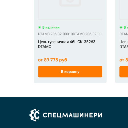
В наличии
В 
DTAMC 206-32-00010
DTAMC 206-32-00011
DTAMC 206-
DTAM
Цепь гусеничная 46L СК-35263
Цепь
DTAMC
DTA
от 89 775 руб
от 
В корзину