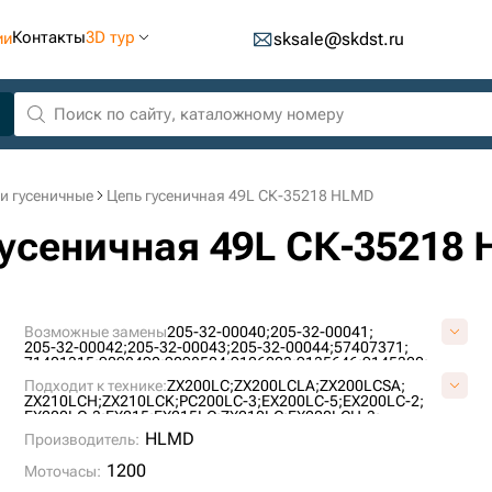
Контакты
3D тур
ии
sksale@skdst.ru
и гусеничные
Цепь гусеничная 49L СК-35218 HLMD
гусеничная 49L СК-35218
Возможные замены
205-32-00040;
205-32-00041;
205-32-00042;
205-32-00043;
205-32-00044;
57407371;
71401315;
9098490;
9098504;
9126223;
9135646;
9145320;
9173007;
9200211;
AT214386;
E1569801M00049;
F2242367;
Подходит к технике:
ZX200LC;
ZX200LCLA;
ZX200LCSA;
H2542312;
JRA0417;
KM1170/49;
KM64/49;
P2242367F;
ZX210LCH;
ZX210LCK;
PC200LC-3;
EX200LC-5;
EX200LC-2;
P2542312H;
SI718/49;
U10246/49;
VE15690849;
EX200LC-3;
EX215;
EX215LC;
ZX210LC;
EX200LCH-3;
VKM1170/49HDV;
X2442345;
ZKI2242367;
200C-LC;
200D-LC;
200LC;
PC180LLC-3;
MS230LC-3;
1088HD;
HLMD
Производитель:
RH 6.5;
1188LC;
1200
Моточасы: