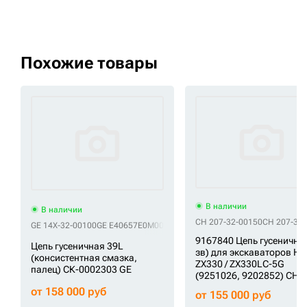
Похожие товары
В наличии
В наличии
CH 207-32-00150
CH 207-32
GE 14X-32-00100
GE E40657E0M00039
GE VE4065E739
9167840 Цепь гусеничная
Цепь гусеничная 39L
зв) для экскаваторов Hit
(консистентная смазка,
ZX330 / ZX330LC-5G
палец) СК-0002303 GE
(9251026, 9202852) CH
от 158 000 руб
от 155 000 руб