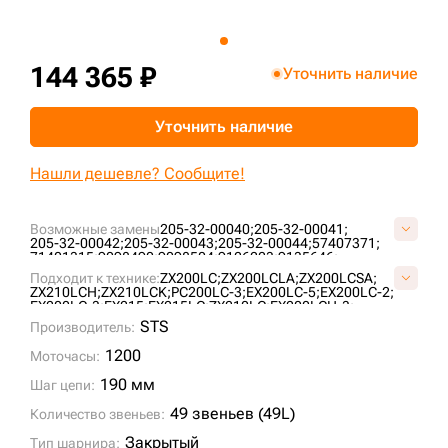
+7 (499) 394-50-93
144 365 ₽
Уточнить наличие
Уточнить наличие
Нашли дешевле? Сообщите!
Возможные замены
205-32-00040;
205-32-00041;
205-32-00042;
205-32-00043;
205-32-00044;
57407371;
71401315;
9098490;
9098504;
9126223;
9135646;
9145320;
9173007;
9200211;
AT214386;
Подходит к технике:
ZX200LC;
ZX200LCLA;
ZX200LCSA;
E1569801M00049;
F2242367;
H2542312;
JRA0417;
ZX210LCH;
ZX210LCK;
PC200LC-3;
EX200LC-5;
EX200LC-2;
KM1170/49;
KM64/49;
P2242367F;
P2542312H;
SI718/49;
EX200LC-3;
EX215;
EX215LC;
ZX210LC;
EX200LCH-3;
U10246/49;
VE15690849;
VKM1170/49HDV;
X2442345;
200C-LC;
200D-LC;
200LC;
PC180LLC-3;
MS230LC-3;
STS
ZKI2242367;
Производитель:
1088HD;
RH 6.5;
1188LC;
1200
Моточасы:
190 мм
Шаг цепи:
49 звеньев (49L)
Количество звеньев:
Закрытый
Тип шарнира: