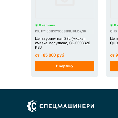
В наличии
В 
KBJ FY4058D0Y00038
KBJ KM62/38
QHD 
Цепь гусеничная 38L (жидкая
Цепь
смазка, полузвено) СК-0003326
QHD
KBJ
от 185 000 руб
от 
В корзину