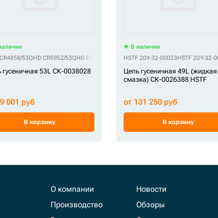
наличии
В наличии
CR4858/53
QHD CR5952/53
QHD E14046B3M00053
HSTF 20Y-32-00023
QHD F14048B3Y00053
HSTF 20Y-32-
QHD FY
 гусеничная 53L СК-0038028
Цепь гусеничная 49L (жидкая
смазка) СК-0026388 HSTF
99 001 руб
от 131 250 руб
В корзину
В корзину
О компании
Новости
Производство
Обзоры