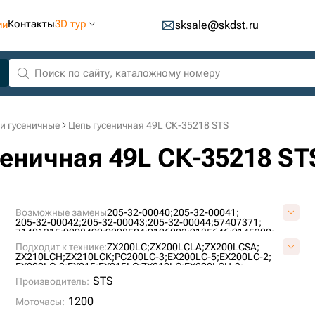
Контакты
3D тур
ии
sksale@skdst.ru
и гусеничные
Цепь гусеничная 49L СК-35218 STS
сеничная 49L СК-35218 ST
Возможные замены
205-32-00040;
205-32-00041;
205-32-00042;
205-32-00043;
205-32-00044;
57407371;
71401315;
9098490;
9098504;
9126223;
9135646;
9145320;
9173007;
9200211;
AT214386;
E1569801M00049;
F2242367;
Подходит к технике:
ZX200LC;
ZX200LCLA;
ZX200LCSA;
H2542312;
JRA0417;
KM1170/49;
KM64/49;
P2242367F;
ZX210LCH;
ZX210LCK;
PC200LC-3;
EX200LC-5;
EX200LC-2;
P2542312H;
SI718/49;
U10246/49;
VE15690849;
EX200LC-3;
EX215;
EX215LC;
ZX210LC;
EX200LCH-3;
VKM1170/49HDV;
X2442345;
ZKI2242367;
200C-LC;
200D-LC;
200LC;
PC180LLC-3;
MS230LC-3;
1088HD;
STS
Производитель:
RH 6.5;
1188LC;
1200
Моточасы: