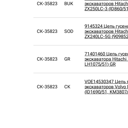
СК-35823
BUK
экскаваторов Hitach
ZX250LC-3 (ID860/5
9145324 Цепь гусени
СК-35823
SOD
экскаваторов Hitach
ZX240LC-5G (909852
71401460 Цепь гусен
СК-35823
GR
экскаватора Hitachi
LH1075/51) GR
VOE14530347 Цепь г
СК-35823
СК
экскаваторов Volvo
(ID1690/51, KM3807