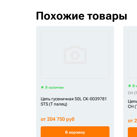
Похожие товары
В 
В наличии
CH (Т
Цепь гусеничная 50L СК-0039781
Цепь
STS (Т палец)
CH (
от 204 750 руб
от 
В корзину