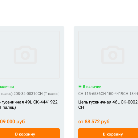
наличии
В наличии
 палец) 208-32-00310
CH (Т палец) 208-32-00311
CH 115-6536
CH (Т палец) 208-32-00330
CH 150-4419
CH 184-
CH 
 гусеничная 49L СК-4441922
Цепь гусеничная 46L СК-000
Т палец)
CH
209 000 руб
от 88 572 руб
В корзину
В корзину