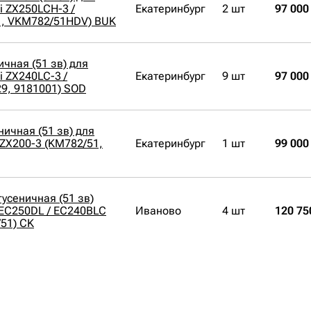
i ZX250LCH-3 /
Екатеринбург
2 шт
97 000
1, VKM782/51HDV) BUK
чная (51 зв) для
i ZX240LC-3 /
Екатеринбург
9 шт
97 000
9, 9181001) SOD
ичная (51 зв) для
 ZX200-3 (KM782/51,
Екатеринбург
1 шт
99 000
усеничная (51 зв)
 EC250DL / EC240BLC
Иваново
4 шт
120 75
/51) CK