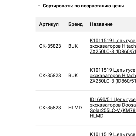
Сортировать: по возрастанию цены
Артикул
Бренд
Название
K1011519 Цепь гусе
СК-35823
BUK
экскаваторов Hitach
ZX250LC-3 (ID860/5
K1011519 Цепь гусе
СК-35823
BUK
экскаваторов Hitach
ZX250LC-3 (ID860/5
ID1690/51 Цепь гусе
экскаваторов Doosa
СК-35823
HLMD
Solar255LC-V (KM78
HLMD
K1011519 Цепь гусе