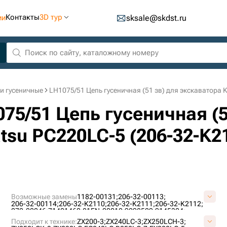
Контакты
3D тур
ии
sksale@skdst.ru
и гусеничные
LH1075/51 Цепь гусеничная (51 зв) для экскаватора
075/51 Цепь гусеничная (5
su PC220LC-5 (206-32-K2
Возможные замены
1182-00131;
206-32-00113;
206-32-00114;
206-32-K2110;
206-32-K2111;
206-32-K2112;
272-00046;
71401460;
81EN-20010;
9098529;
9145324;
9181001;
9202848;
AT154855;
AT186160;
AT217896;
Подходит к технике:
ZX200-3;
ZX240LC-3;
ZX250LCH-3;
AT219479;
E02GUC087;
E15698B1M00051;