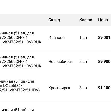
Склад
Кол-во
Цена
ничная (51 зв) для
i ZX250LCH-3 /
Иваново
1 шт
89 001
1, VKM782/51HDV) BUK
ничная (51 зв) для
i ZX250LCH-3 /
Новосибирск
2 шт
89 900
1, VKM782/51HDV) BUK
ничная (51 зв) для
n DX255LC /
Красноярск
8 шт
91 100
2/51, VKM782/51HDV)
ничная (51 зв) для