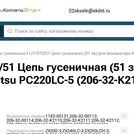
Контакты
3D тур
ии
sksale@skdst.ru
и гусеничные
LH1075/51 Цепь гусеничная (51 зв) для экскаватора
/51 Цепь гусеничная (51 з
su PC220LC-5 (206-32-K2
Возможные замены
1182-00131;
206-32-00113;
206-32-00114;
206-32-K2110;
206-32-K2111;
206-32-K2112;
272-00046;
71401460;
81EN-20010;
9098529;
9145324;
9181001;
9202848;
AT154855;
AT186160;
AT217896;
Подходит к технике:
ZX200-3;
ZX240LC-3;
ZX250LCH-3;
AT219479;
E02GUC087;
E15698B1M00051;