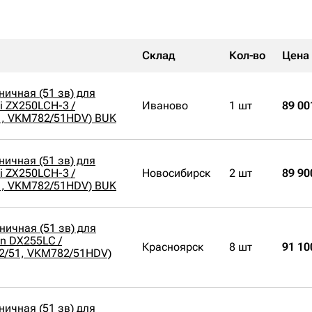
Склад
Кол-во
Цена
ничная (51 зв) для
i ZX250LCH-3 /
Иваново
1 шт
89 00
1, VKM782/51HDV) BUK
ничная (51 зв) для
i ZX250LCH-3 /
Новосибирск
2 шт
89 90
1, VKM782/51HDV) BUK
ничная (51 зв) для
n DX255LC /
Красноярск
8 шт
91 10
2/51, VKM782/51HDV)
ничная (51 зв) для