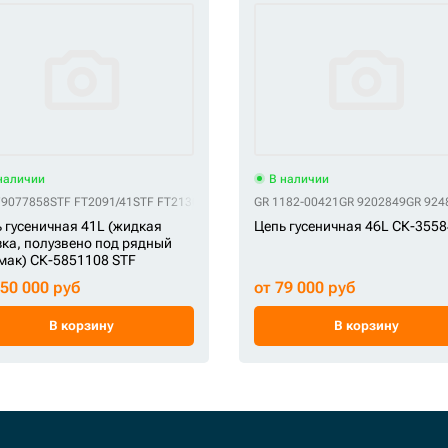
наличии
В наличии
79077858
D G02200A0M00040
STF FT2091/41
QHD IN3253/40
STF FT2130/41
QHD UL215D0L40
STF G0420000M00041
GR 1182-00421
GR 9202849
STF UL215F3L41
GR 924
S
 гусеничная 41L (жидкая
Цепь гусеничная 46L СК-355
ка, полузвено под рядный
ак) СК-5851108 STF
250 000 руб
от 79 000 руб
В корзину
В корзину