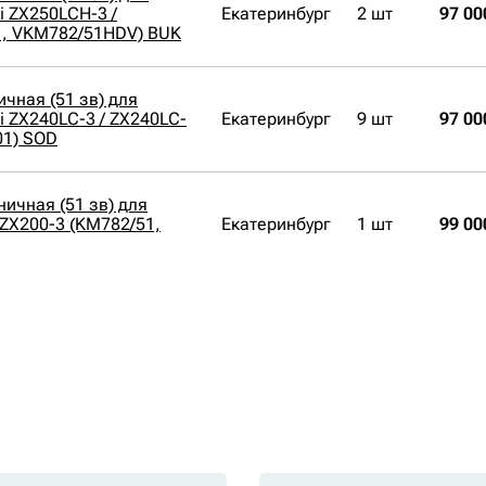
i ZX250LCH-3 /
Екатеринбург
2 шт
97 00
1, VKM782/51HDV) BUK
чная (51 зв) для
i ZX240LC-3 / ZX240LC-
Екатеринбург
9 шт
97 00
01) SOD
ичная (51 зв) для
 ZX200-3 (KM782/51,
Екатеринбург
1 шт
99 00