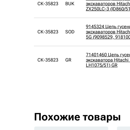
СК-35823
BUK
экскаваторов Hitach
ZX250LC-3 (ID860/5
9145324 Цепь гусени
СК-35823
SOD
экскаваторов Hitach
5G (9098529, 91810
71401460 Цепь гусен
СК-35823
GR
экскаватора Hitachi
LH1075/51) GR
Похожие товары