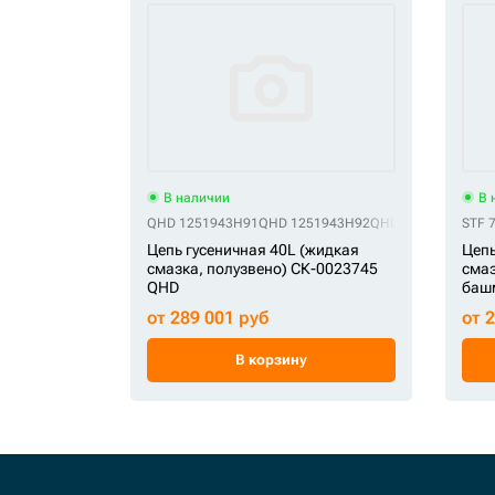
В наличии
В 
QHD 1251943H91
QHD 1251943H92
QHD 787150020
STF 
QH
Цепь гусеничная 40L (жидкая
Цепь
смазка, полузвено) СК-0023745
смаз
QHD
башм
от 289 001 руб
от 
В корзину