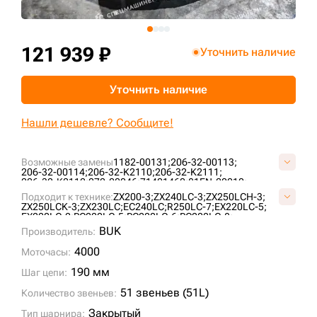
+7 (499) 394-50-93
121 939 ₽
Уточнить наличие
Уточнить наличие
Нашли дешевле? Сообщите!
Возможные замены
1182-00131;
206-32-00113;
206-32-00114;
206-32-K2110;
206-32-K2111;
206-32-K2112;
272-00046;
71401460;
81EN-20010;
9098529;
9145324;
9181001;
9202848;
AT154855;
Подходит к технике:
ZX200-3;
ZX240LC-3;
ZX250LCH-3;
AT186160;
AT217896;
AT219479;
E02GUC087;
ZX250LCK-3;
ZX230LC;
EC240LC;
R250LC-7;
EX220LC-5;
E15698B1M00051;
E40208C0Y00051;
E40220A0M00051;
EX220LC-2;
PC220LC-5;
PC220LC-6;
PC220LC-8;
ID1690/51;
ID860/51;
K1011519;
KM3807/51;
KM782/51;
EC240BLC;
EC240NLC;
EX220LC-3;
EX255LC;
ZX240LC-5G;
BUK
LH1075/51;
Производитель:
TH109773;
VE1569B851;
VKM782/51HDV;
DX255LC;
PC220LC-7;
R250LC-9;
DX255LC SLR;
VOE14530347;
SOLAR255LC-V;
PC240LC-6K;
ZX250LC-3;
S220LC-V;
4000
Моточасы:
R250LC-3;
R260LC-9S;
PC240LC-8K;
PC240NLC;
EC250DL;
R250NLC-7;
PC220-8M0;
EC240BNLC;
190 мм
Шаг цепи:
51 звеньев (51L)
Количество звеньев:
Закрытый
Тип шарнира: