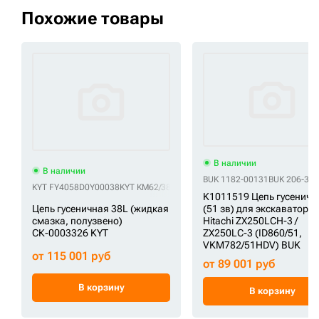
Похожие товары
В наличии
В наличии
BUK 1182-00131
BUK 206-32-
KYT FY4058D0Y00038
KYT KM62/38
K1011519 Цепь гусеничн
Цепь гусеничная 38L (жидкая
(51 зв) для экскаваторо
смазка, полузвено)
Hitachi ZX250LCH-3 /
СК-0003326 KYT
ZX250LC-3 (ID860/51,
VKM782/51HDV) BUK
от 115 001 руб
от 89 001 руб
В корзину
В корзину