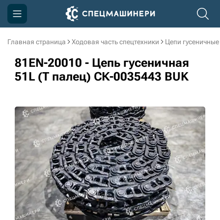
Главная страница
Ходовая часть спецтехники
Цепи гусеничные
Компания
81EN-20010 - Цепь гусеничная
Акции
51L (Т палец) СК-0035443 BUK
Доставка и оплата
Информация
Контакты
3D тур по производству
3D тур по складам
sksale@skdst.ru