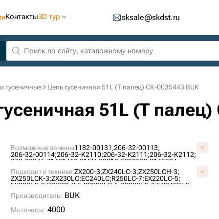
Контакты
3D тур
ии
sksale@skdst.ru
и гусеничные
Цепь гусеничная 51L (Т палец) СК-0035443 BUK
гусеничная 51L (Т палец)
Возможные замены
1182-00131;
206-32-00113;
206-32-00114;
206-32-K2110;
206-32-K2111;
206-32-K2112;
272-00046;
71401460;
81EN-20010;
9098529;
9145324;
9181001;
9202848;
AT154855;
AT186160;
AT217896;
Подходит к технике:
ZX200-3;
ZX240LC-3;
ZX250LCH-3;
AT219479;
E02GUC087;
E15698B1M00051;
ZX250LCK-3;
ZX230LC;
EC240LC;
R250LC-7;
EX220LC-5;
E40208C0Y00051;
E40220A0M00051;
ID1690/51;
ID860/51;
EX220LC-2;
PC220LC-5;
PC220LC-6;
PC220LC-8;
EC240BLC;
K1011519;
KM3807/51;
KM782/51;
LH1075/51;
TH109773;
EC240NLC;
EX220LC-3;
EX255LC;
ZX240LC-5G;
DX255LC;
BUK
VE1569B851;
Производитель:
VKM782/51HDV;
VOE14530347;
PC220LC-7;
R250LC-9;
DX255LC SLR;
SOLAR255LC-V;
PC240LC-6K;
ZX250LC-3;
S220LC-V;
R250LC-3;
R260LC-9S;
4000
Моточасы:
PC240LC-8K;
PC240NLC;
EC250DL;
R250NLC-7;
PC220-8M0;