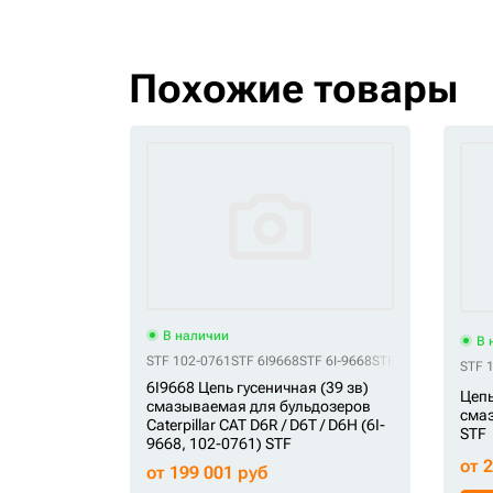
Похожие товары
В наличии
В 
STF 102-0761
STF 6I9668
STF 6I-9668
STF CR5534/39
STF
STF 
6I9668 Цепь гусеничная (39 зв)
Цепь
смазываемая для бульдозеров
смаз
Caterpillar CAT D6R / D6T / D6H (6I-
STF
9668, 102-0761) STF
от 
от 199 001 руб