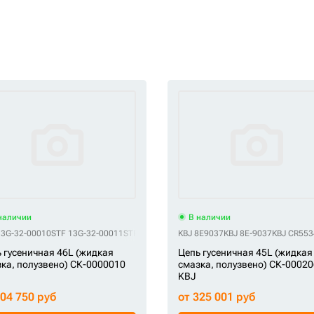
наличии
В наличии
 G01060L0M00039
STF UL202C6L39
STF VG0106H039
STF С203-22-100СБ
13G-32-00010
STF 13G-32-00011
STF 13G-32-00012
KBJ 8E9037
STF 13G-32-00020
KBJ 8E-9037
STF G4061
KBJ CR553
 гусеничная 46L (жидкая
Цепь гусеничная 45L (жидкая
ка, полузвено) СК-0000010
смазка, полузвено) СК-0002
KBJ
204 750 руб
от 325 001 руб