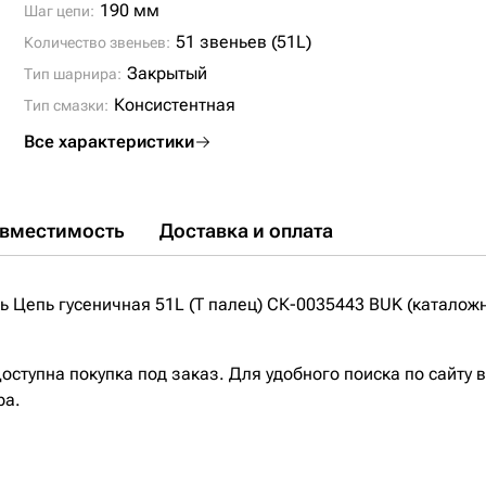
EC240BNLC;
190 мм
Шаг цепи:
51 звеньев (51L)
Количество звеньев:
Закрытый
Тип шарнира:
Консистентная
Тип смазки:
Все характеристики
вместимость
Доставка и оплата
 Цепь гусеничная 51L (Т палец) СК-0035443 BUK (каталож
ступна покупка под заказ. Для удобного поиска по сайту 
ра.