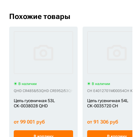
Похожие товары
В наличии
В наличии
QHD CR4858/53
QHD CR5952/53
QHD E14046B3M00053
CH E4012701M00054
QHD F14048B3Y
CH KM1
Цепь гусеничная 53L
Цепь гусеничная 54L
СК-0038028 QHD
СК-0035720 CH
от 99 001 руб
от 91 306 руб
В корзину
В корзину