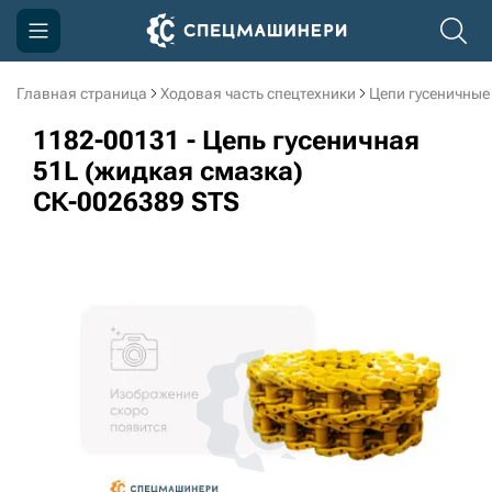
Главная страница
Ходовая часть спецтехники
Цепи гусеничные
Компания
1182-00131 - Цепь гусеничная
Акции
51L (жидкая смазка)
СК-0026389 STS
Доставка и оплата
Информация
Контакты
3D тур по производству
3D тур по складам
sksale@skdst.ru