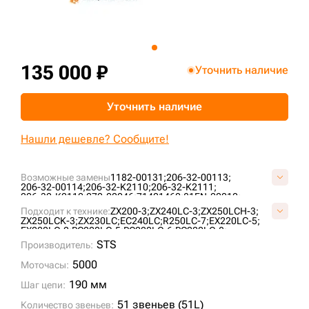
+7 (499) 394-50-93
135 000 ₽
Уточнить наличие
Уточнить наличие
Нашли дешевле? Сообщите!
Возможные замены
1182-00131;
206-32-00113;
206-32-00114;
206-32-K2110;
206-32-K2111;
206-32-K2112;
272-00046;
71401460;
81EN-20010;
9098529;
9145324;
9181001;
9202848;
AT154855;
Подходит к технике:
ZX200-3;
ZX240LC-3;
ZX250LCH-3;
AT186160;
AT217896;
AT219479;
E02GUC087;
ZX250LCK-3;
ZX230LC;
EC240LC;
R250LC-7;
EX220LC-5;
E15698B1M00051;
E40208C0Y00051;
E40220A0M00051;
EX220LC-2;
PC220LC-5;
PC220LC-6;
PC220LC-8;
ID1690/51;
ID860/51;
K1011519;
KM3807/51;
KM782/51;
EC240BLC;
EC240NLC;
EX220LC-3;
EX255LC;
ZX240LC-5G;
STS
LH1075/51;
Производитель:
TH109773;
VE1569B851;
VKM782/51HDV;
DX255LC;
PC220LC-7;
R250LC-9;
DX255LC SLR;
VOE14530347;
SOLAR255LC-V;
PC240LC-6K;
ZX250LC-3;
S220LC-V;
5000
Моточасы:
R250LC-3;
R260LC-9S;
PC240LC-8K;
PC240NLC;
EC250DL;
R250NLC-7;
PC220-8M0;
EC240BNLC;
190 мм
Шаг цепи:
51 звеньев (51L)
Количество звеньев: