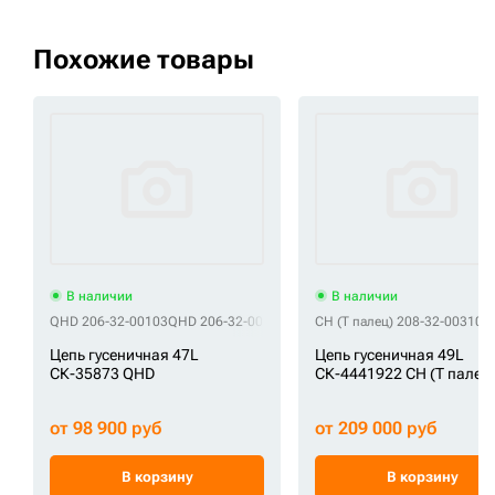
Похожие товары
В наличии
В наличии
QHD 206-32-00103
QHD 206-32-00104
QHD 5608109
CH (Т палец) 208-32-00310
QHD 71401448
QHD
C
Цепь гусеничная 47L
Цепь гусеничная 49L
СК-35873 QHD
СК-4441922 CH (Т палец
от 98 900 руб
от 209 000 руб
В корзину
В корзину