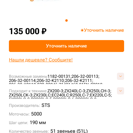
+7 (499) 394-50-93
135 000 ₽
Уточнить наличие
Уточнить наличие
Нашли дешевле? Сообщите!
Возможные замены
1182-00131;
206-32-00113;
206-32-00114;
206-32-K2110;
206-32-K2111;
206-32-K2112;
272-00046;
71401460;
81EN-20010;
9098529;
9145324;
9181001;
9202848;
AT154855;
Подходит к технике:
ZX200-3;
ZX240LC-3;
ZX250LCH-3;
AT186160;
AT217896;
AT219479;
E02GUC087;
ZX250LCK-3;
ZX230LC;
EC240LC;
R250LC-7;
EX220LC-5;
E15698B1M00051;
E40208C0Y00051;
E40220A0M00051;
EX220LC-2;
PC220LC-5;
PC220LC-6;
PC220LC-8;
ID1690/51;
ID860/51;
K1011519;
KM3807/51;
KM782/51;
EC240BLC;
EC240NLC;
EX220LC-3;
EX255LC;
ZX240LC-5G;
STS
LH1075/51;
Производитель:
TH109773;
VE1569B851;
VKM782/51HDV;
DX255LC;
PC220LC-7;
R250LC-9;
DX255LC SLR;
VOE14530347;
SOLAR255LC-V;
PC240LC-6K;
ZX250LC-3;
S220LC-V;
5000
Моточасы:
R250LC-3;
R260LC-9S;
PC240LC-8K;
PC240NLC;
EC250DL;
R250NLC-7;
PC220-8M0;
EC240BNLC;
190 мм
Шаг цепи:
51 звеньев (51L)
Количество звеньев: