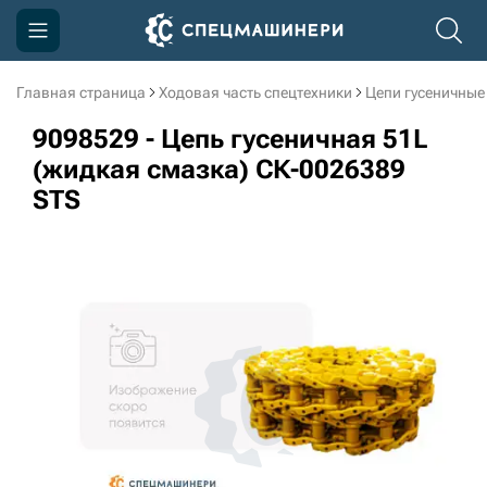
Главная страница
Ходовая часть спецтехники
Цепи гусеничные
Компания
9098529 - Цепь гусеничная 51L
Акции
(жидкая смазка) СК-0026389
STS
Доставка и оплата
Информация
Контакты
3D тур по производству
3D тур по складам
sksale@skdst.ru