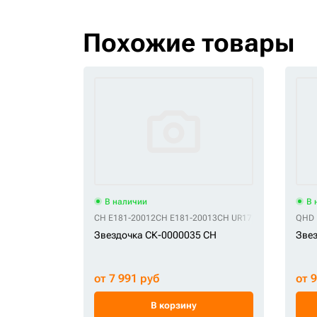
Похожие товары
В наличии
В 
CH E181-20012
CH E181-20013
CH UR171W223
QHD 
Звездочка СК-0000035 CH
Звез
от 7 991 руб
от 
В корзину