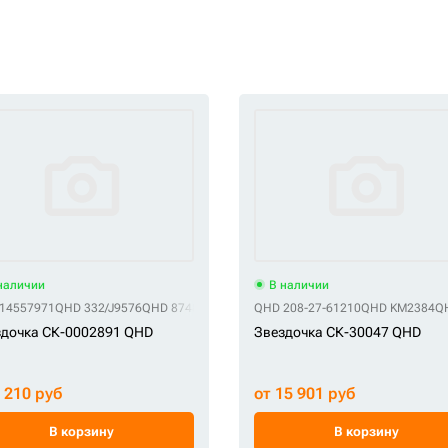
наличии
В наличии
14557971
QHD 332/J9576
QHD 87486963
QHD 87727512
QHD 208-27-61210
QHD SI1162
QHD KM2384
QHD VOE14
Q
дочка СК-0002891 QHD
Звездочка СК-30047 QHD
9 210 руб
от 15 901 руб
В корзину
В корзину