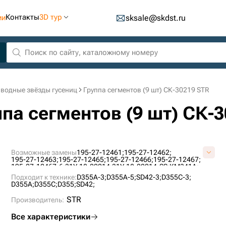
Контакты
3D тур
ии
sksale@skdst.ru
водные звёзды гусениц
Группа сегментов (9 шт) СК-30219 STR
ппа сегментов (9 шт) СК-
Возможные замены
195-27-12461;
195-27-12462;
195-27-12463;
195-27-12465;
195-27-12466;
195-27-12467;
195-27-12467-6;
31Y-18-00014;
31Y-18-00014-SS;
KM341A;
S02D044TA127;
S4035200M03;
S4035500M00;
US260K127;
Подходит к технике:
D355A-3;
D355A-5;
SD42-3;
D355C-3;
D355A;
D355C;
D355;
SD42;
STR
Производитель:
Все характеристики