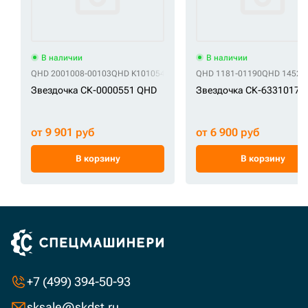
В наличии
В наличии
QHD 2001008-00103
QHD K1010542
QHD VK1010542V
QHD 1181-01190
QHD 14520
Звездочка СК-0000551 QHD
Звездочка СК-6331017 
от 9 901 руб
от 6 900 руб
В корзину
В корзину
+7 (499) 394-50-93
sksale@skdst.ru