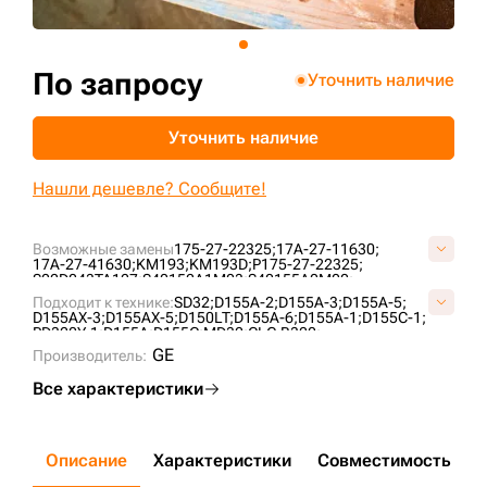
+7 (499) 394-50-93
По запросу
Уточнить наличие
Уточнить наличие
Нашли дешевле? Сообщите!
Возможные замены
175-27-22325;
17A-27-11630;
17A-27-41630;
KM193;
KM193D;
P175-27-22325;
S02D043TA127;
S40152A1M03;
S40155A0M00;
US228K027;
Подходит к технике:
SD32;
D155A-2;
D155A-3;
D155A-5;
D155AX-3;
D155AX-5;
D150LT;
D155A-6;
D155A-1;
D155C-1;
PD320Y-1;
D155A;
D155C;
MD32;
CLG B320;
GE
Производитель:
Все характеристики
Описание
Характеристики
Совместимость
Д