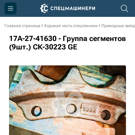
Главная страница
Ходовая часть спецтехники
Приводные звёзд
Компания
17A-27-41630 - Группа сегментов
Акции
(9шт.) СК-30223 GE
Доставка и оплата
Информация
Контакты
3D тур по производству
3D тур по складам
sksale@skdst.ru