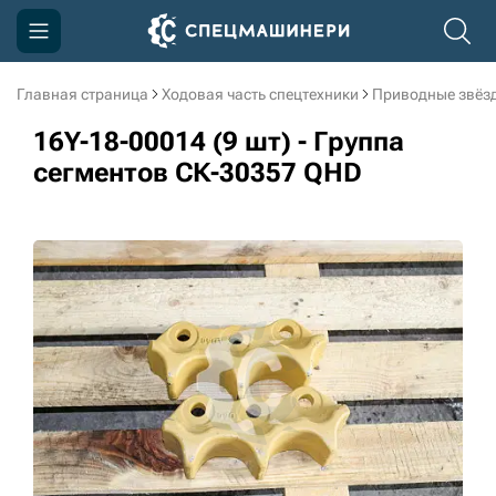
Главная страница
Ходовая часть спецтехники
Приводные звёзд
Компания
16Y-18-00014 (9 шт) - Группа
Акции
сегментов СК-30357 QHD
Доставка и оплата
Информация
Контакты
3D тур по производству
3D тур по складам
sksale@skdst.ru