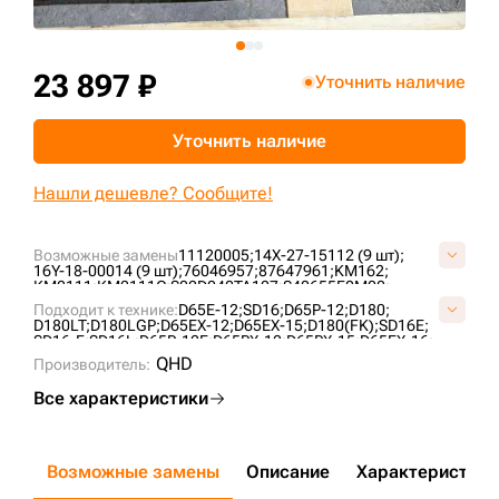
+7 (499) 394-50-93
23 897 ₽
Уточнить наличие
Уточнить наличие
Нашли дешевле? Сообщите!
Возможные замены
11120005;
14X-27-15112 (9 шт);
16Y-18-00014 (9 шт);
76046957;
87647961;
KM162;
KM2111;
KM2111C;
S02D040TA127;
S40655F0M00;
US203K527;
VKM162V;
VS4065F5;
Подходит к технике:
D65E-12;
SD16;
D65P-12;
D180;
D180LT;
D180LGP;
D65EX-12;
D65EX-15;
D180(FK);
SD16E;
SD16-F;
SD16L;
D65P-12E;
D65PX-12;
D65PX-15;
D65EX-16;
D180XLT;
D65EX-15E0;
D85E-SS-2;
TA1602;
ZD160;
QHD
Производитель:
CLG B160C;
SEM816 ;
Все характеристики
Возможные замены
Описание
Характеристики