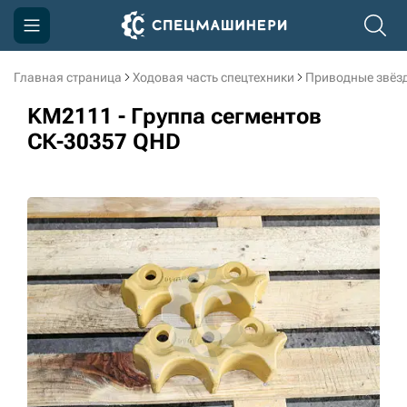
Главная страница
Ходовая часть спецтехники
Приводные звёзд
Компания
KM2111 - Группа сегментов
Акции
СК-30357 QHD
Доставка и оплата
Информация
Контакты
3D тур по производству
3D тур по складам
sksale@skdst.ru