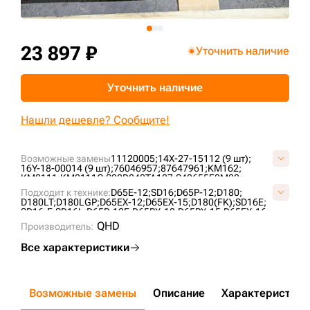
+7 (499) 394-50-93
23 897 ₽
Уточнить наличие
Уточнить наличие
Нашли дешевле? Сообщите!
Возможные замены
11120005;
14X-27-15112 (9 шт);
16Y-18-00014 (9 шт);
76046957;
87647961;
KM162;
KM2111;
KM2111C;
S02D040TA127;
S40655F0M00;
US203K527;
VKM162V;
VS4065F5;
Подходит к технике:
D65E-12;
SD16;
D65P-12;
D180;
D180LT;
D180LGP;
D65EX-12;
D65EX-15;
D180(FK);
SD16E;
SD16-F;
SD16L;
D65P-12E;
D65PX-12;
D65PX-15;
D65EX-16;
D180XLT;
D65EX-15E0;
D85E-SS-2;
TA1602;
ZD160;
QHD
Производитель:
CLG B160C;
SEM816 ;
Все характеристики
Возможные замены
Описание
Характеристики