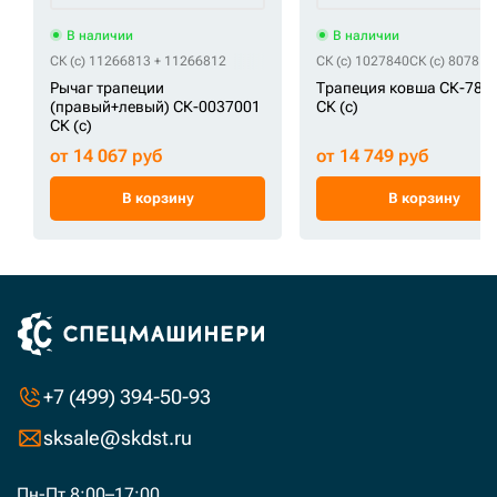
В наличии
В наличии
СК (c) 11266813 + 11266812
СК (c) 1027840
СК (c) 807814
Рычаг трапеции
Трапеция ковша СК-784
(правый+левый) СК-0037001
СК (c)
СК (c)
от 14 067 руб
от 14 749 руб
В корзину
В корзину
+7 (499) 394-50-93
sksale@skdst.ru
Пн-Пт 8:00–17:00