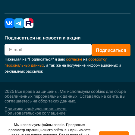
Подписаться
на новости и акции
Подписаться
Нажимая на "Подписаться" я даю
согласие
на
обработку
персональных данных
, а так же на получение информационных и
рекламных рассылок
2026 Все права защищены. Мы используем cookies для сбора
обезличенных персональных данных. Оставаясь на сайте, вы
соглашаетесь на сбор таких данных.
Политика конфиденциальности
Пользовательское соглашение
Политика обработки персональных данных
Мы используем файлы cookie. Продолжая
Поддержка и развитие
просмотр страниц нашего сайта, вы принимаете