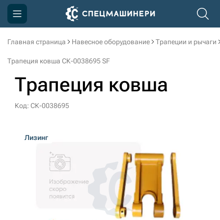
Главная страница
Навесное оборудование
Трапеции и рычаги
Компания
Трапеция ковша СК-0038695 SF
Акции
Трапеция ковша
Доставка и оплата
Код: СК-0038695
Информация
Контакты
Лизинг
3D тур по производству
3D тур по складам
sksale@skdst.ru