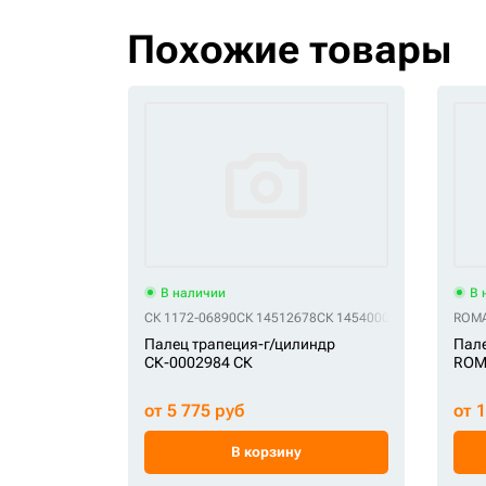
Похожие товары
В наличии
В 
СК 1172-06890
СК 14512678
СК 14540003
СК SA1172-06
ROMA
Палец трапеция-г/цилиндр
Пале
СК-0002984 СК
ROM
от 5 775 руб
от 
В корзину