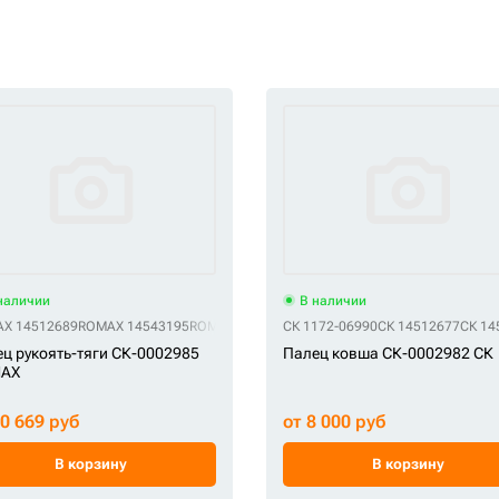
наличии
В наличии
890
X 14512689
СК TA-678
ROMAX 14543195
СК VOE14512678
ROMAX TA-195
СК VOE14540003
ROMAX VOE14512689
СК 1172-06990
СК 14512677
ROMAX VOE
СК 14
ц рукоять-тяги СК-0002985
Палец ковша СК-0002982 СК
AX
10 669 руб
от 8 000 руб
В корзину
В корзину