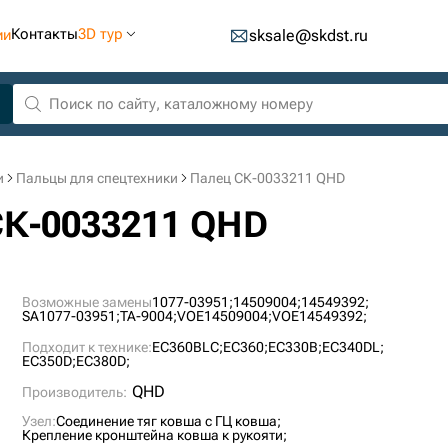
Контакты
3D тур
ии
sksale@skdst.ru
и
Пальцы для спецтехники
Палец СК-0033211 QHD
СК-0033211 QHD
Возможные замены
1077-03951;
14509004;
14549392;
SA1077-03951;
TA-9004;
VOE14509004;
VOE14549392;
Подходит к технике:
EC360BLC;
EC360;
EC330B;
EC340DL;
EC350D;
EC380D;
QHD
Производитель:
Узел:
Соединение тяг ковша с ГЦ ковша;
Крепление кронштейна ковша к рукояти;