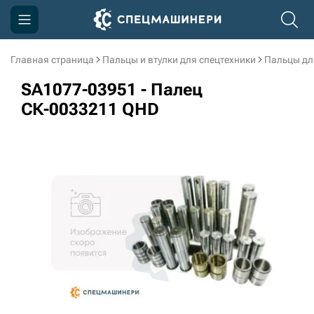
Главная страница
Пальцы и втулки для спецтехники
Пальцы дл
Компания
SA1077-03951 - Палец
Акции
СК-0033211 QHD
Доставка и оплата
Информация
Контакты
3D тур по производству
3D тур по складам
sksale@skdst.ru