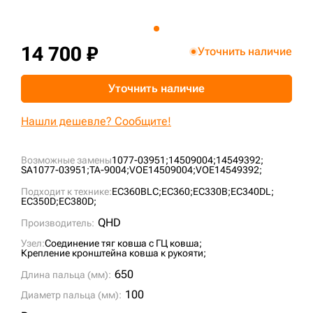
+7 (499) 394-50-93
14 700 ₽
Уточнить наличие
Уточнить наличие
Нашли дешевле? Сообщите!
Возможные замены
1077-03951;
14509004;
14549392;
SA1077-03951;
TA-9004;
VOE14509004;
VOE14549392;
Подходит к технике:
EC360BLC;
EC360;
EC330B;
EC340DL;
EC350D;
EC380D;
QHD
Производитель:
Узел:
Соединение тяг ковша с ГЦ ковша;
Крепление кронштейна ковша к рукояти;
650
Длина пальца (мм):
100
Диаметр пальца (мм):