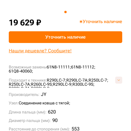
+7 (499) 394-50-93
19 629 ₽
Уточнить наличие
Уточнить наличие
Нашли дешевле? Сообщите!
Возможные замены
61N8-11111;
61N8-11112;
61Q8-40060;
Подходит к технике:
R290LC-7;
R290LC-7A;
R250LC-7;
R250LC-7A;
R260LC-9S;
R290LC-9;
R300LC-9S;
R300LC-7A;
R300LC-9;
JY
Производитель:
Узел:
Соединение ковша с тягой;
620
Длина пальца (мм):
90
Диаметр пальца (мм):
553
Расстояние до стопорения (мм):