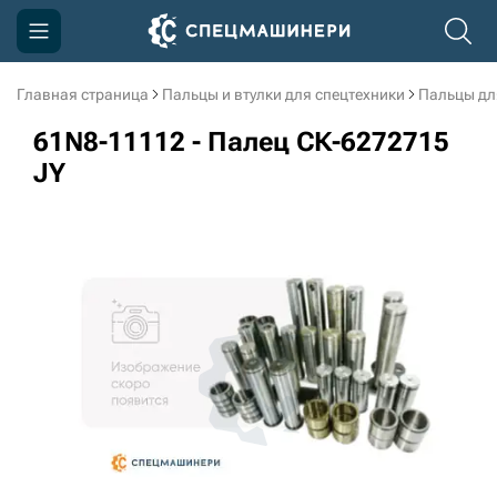
Главная страница
Пальцы и втулки для спецтехники
Пальцы дл
Компания
61N8-11112 - Палец СК-6272715
Акции
JY
Доставка и оплата
Информация
Контакты
3D тур по производству
3D тур по складам
sksale@skdst.ru