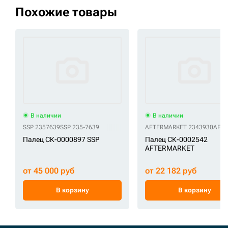
Похожие товары
В наличии
В наличии
SSP 2357639
SSP 235-7639
AFTERMARKET 2343930
AFTE
Палец СК-0000897 SSP
Палец СК-0002542
AFTERMARKET
от 45 000 руб
от 22 182 руб
В корзину
В корзину