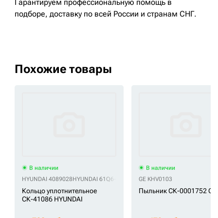
Гарантируем профессиональную помощь в
подборе, доставку по всей России и странам СНГ.
Похожие товары
В наличии
В наличии
HYUNDAI 4089028
HYUNDAI 61Q6-06510
HYUNDAI 71415157
GE KHV0103
HYUNDAI E
Кольцо уплотнительное
Пыльник СК-0001752 GE
СК-41086 HYUNDAI