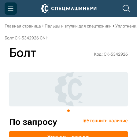
Главная страница
Пальцы и втулки для спецтехники
Уплотнени
Компания
Болт СК-5342926 CNH
Акции
Болт
Код: СК-5342926
Доставка и оплата
Информация
Контакты
3D тур по производству
3D тур по складам
По запросу
Уточнить наличие
sksale@skdst.ru
Уточнить наличие