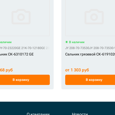
наличии
В наличии
0Y-70-23220
GE 21K-70-12180
GE 235-7679
JY 208-70-73530
JY 208-70-73530
ьник СК-6310172 GE
Сальник грязевой СК-619102
368 руб
от 1 303 руб
В корзину
В корзину
О компании
Новости