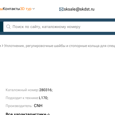
Контакты
3D тур
ии
sksale@skdst.ru
и
Уплотнения, регулировочные шайбы и стопорные кольца для спе
Каталожный номер:
280316;
Подходит к технике:
L170;
CNH
Производитель:
Все характеристики