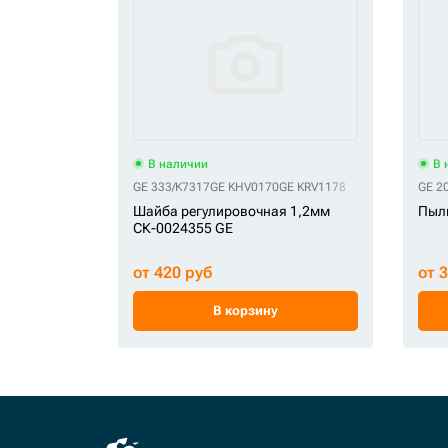
В наличии
В 
GE 333/K7317
GE KHV0170
GE KRV1178
GE 2
Шайба регулировочная 1,2мм
Пыл
СК-0024355 GE
от 420 руб
от 
В корзину