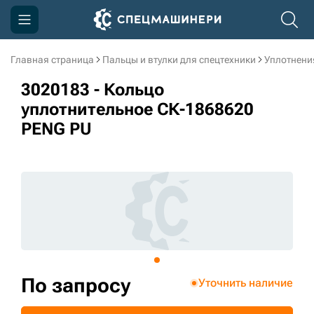
Главная страница
Пальцы и втулки для спецтехники
Уплотнени
Компания
3020183 - Кольцо
Акции
уплотнительное СК-1868620
PENG PU
Доставка и оплата
Информация
Контакты
3D тур по производству
3D тур по складам
По запросу
Уточнить наличие
sksale@skdst.ru