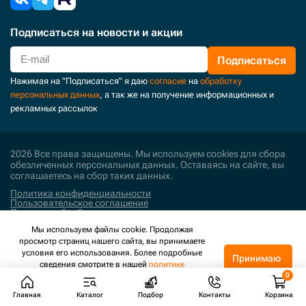
Подписаться
на новости и акции
Подписаться
Нажимая на "Подписаться" я даю
согласие
на
обработку
персональных данных
, а так же на получение информационных и
рекламных рассылок
2026 Все права защищены. Мы используем cookies для сбора
обезличенных персональных данных. Оставаясь на сайте, вы
соглашаетесь на сбор таких данных.
Политика конфиденциальности
Пользовательское соглашение
Политика обработки персональных данных
Мы используем файлы cookie. Продолжая
Поддержка и развитие
просмотр страниц нашего сайта, вы принимаете
условия его использования. Более подробные
Принимаю
сведения смотрите в нашей
политике
конфиденциальности
.
Главная
Каталог
Подбор
Контакты
Корзина