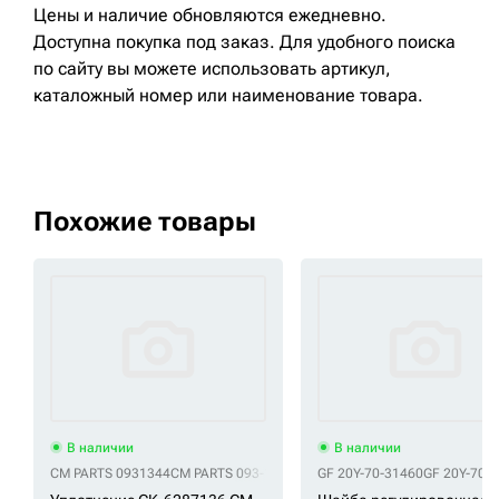
Цены и наличие обновляются ежедневно.
Доступна покупка под заказ. Для удобного поиска
по сайту вы можете использовать артикул,
каталожный номер или наименование товара.
Похожие товары
В наличии
В наличии
CM PARTS 0931344
CM PARTS 093-1344
CM PARTS 3678467
GF 20Y-70-31460
CM PARTS 36
GF 20Y-70-