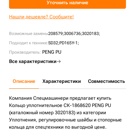
Уточнить наличие
+7 (499) 394-50-93
Нашли дешевле? Сообщите!
Возможные замены
208579;
3006736;
3020183;
Подходит к технике:
SD32;
PD165Y-1;
PENG PU
Производитель:
Все характеристики
Описание
Характеристики
Совместимость
Д
Компания Спецмашинери предлагает купить
Кольцо уплотнительное СК-1868620 PENG PU
(каталожный номер 3020183) из категории
Уплотнения, регулировочные шайбы и стопорные
кольца для спецтехники по выгодной цене.