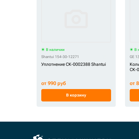
В наличии
В 
Shantui 154-30-12271
GE 1
Уплотнение СК-0002388 Shantui
Коль
СК-
от 990 руб
от 
В корзину