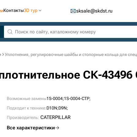
Контакты
3D тур
ии
sksale@skdst.ru
и
Уплотнения, регулировочные шайбы и стопорные кольца для спе
уплотнительное СК-43496
Возможные замены
1S-0004;
1S-0004-CTP;
Подходит к технике:
D10N;
D9N;
CATERPILLAR
Производитель:
Все характеристики