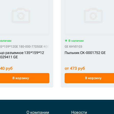
наличии
В наличии
35*159*12
GE 180-000-77D5
GE 4089028
GE 61Q6-06510
GE KHV0103
цо разъемное 135*159*12
Пыльник СК-0001752 GE
0029411 GE
840 руб
от 473 руб
В корзину
В корзину
О компании
Новости