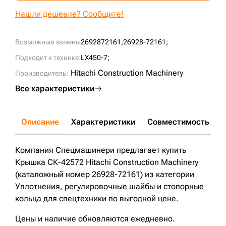
+7 (499) 394-50-93
Нашли дешевле? Сообщите!
Возможные замены
2692872161;
26928-72161;
Подходит к технике:
LX450-7;
Hitachi Construction Machinery
Производитель:
Все характеристики
Описание
Характеристики
Совместимость
Д
Компания Спецмашинери предлагает купить
Крышка СК-42572 Hitachi Construction Machinery
(каталожный номер 26928-72161) из категории
Уплотнения, регулировочные шайбы и стопорные
кольца для спецтехники по выгодной цене.
Цены и наличие обновляются ежедневно.