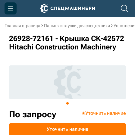
Главная страница
Пальцы и втулки для спецтехники
Уплотнени
Компания
26928-72161 - Крышка СК-42572
Акции
Hitachi Construction Machinery
Доставка и оплата
Информация
Контакты
3D тур по производству
3D тур по складам
По запросу
Уточнить наличие
sksale@skdst.ru
Уточнить наличие